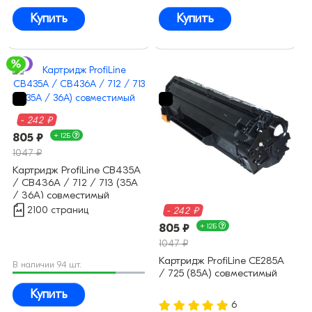
Купить
Купить
- 242 ₽
805 ₽
+ 12Б
1047 ₽
Картридж ProfiLine CB435A
/ CB436A / 712 / 713 (35A
/ 36A) совместимый
2100 страниц
- 242 ₽
805 ₽
+ 12Б
1047 ₽
Картридж ProfiLine CE285A
В наличии 94 шт.
/ 725 (85A) совместимый
Купить
6