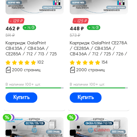
- 129 ₽
- 125 ₽
462 ₽
+ 7Б
448 ₽
+ 7Б
591 ₽
573 ₽
Картридж GalaPrint
Картридж GalaPrint CE278A
CB435A / CB436A /
/ CE285A / CB435A /
CE285A / 712 / 713 / 725
CB436A / 712 / 725 / 726 /
(№35A №36A №85A)
728 (78A 85A 35A 36A)
102
154
совместимый
совместимый
2000 страниц
2000 страниц
В наличии 100+ шт.
В наличии 100+ шт.
Купить
Купить