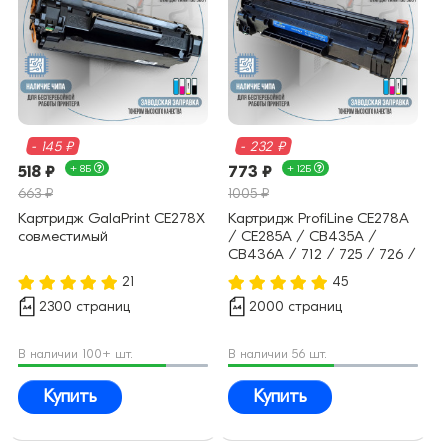
- 145 ₽
- 232 ₽
518 ₽
+ 8Б
773 ₽
+ 12Б
663 ₽
1005 ₽
Картридж GalaPrint CE278X
Картридж ProfiLine CE278A
совместимый
/ CE285A / CB435A /
CB436A / 712 / 725 / 726 /
728 (78A 85A 35A 36A)
21
45
совместимый
2300 страниц
2000 страниц
В наличии 100+ шт.
В наличии 56 шт.
Купить
Купить