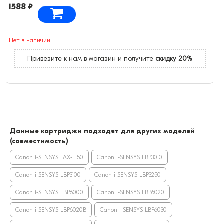
1588 ₽
Нет в наличии
Привезите к нам в магазин и получите
скидку 20%
Данные картриджи подходят для других моделей
(совместимость)
Canon i-SENSYS FAX-L150
Canon i-SENSYS LBP3010
Canon i-SENSYS LBP3100
Canon i-SENSYS LBP3250
Canon i-SENSYS LBP6000
Canon i-SENSYS LBP6020
Canon i-SENSYS LBP6020B
Canon i-SENSYS LBP6030