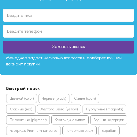
Заказать звонок
Менеджер задаст несколько вопросов и подберет лучший
вариант покупки.
Быстрый поиск
Цветной (color)
Черные (black)
Синие (cyan)
Красные (red)
Желтого цвета (yellow)
Пурпурные (magenta)
Пигментные (pigment)
Картридж с чипом
Водный картридж
Картридж Premium качества
Тонер-картридж
Барабан