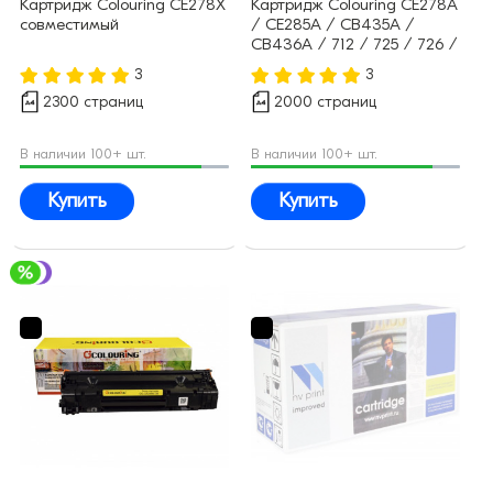
Картридж Colouring CE278X
Картридж Colouring CE278A
совместимый
/ CE285A / CB435A /
CB436A / 712 / 725 / 726 /
728 (№78A 85A 35A 36A)
3
3
совместимый
2300 страниц
2000 страниц
В наличии 100+ шт.
В наличии 100+ шт.
Купить
Купить