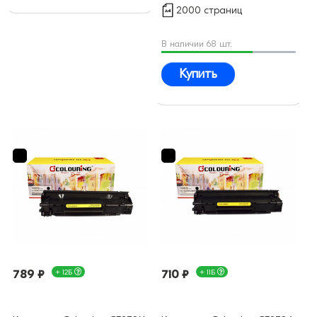
2000 страниц
В наличии 68 шт.
Купить
789 ₽
+ 12Б
710 ₽
+ 11Б