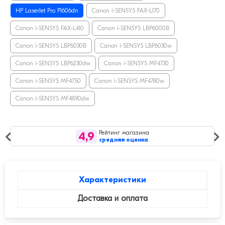
HP LaserJet Pro P1606dn
Canon i-SENSYS FAX-L170
Canon i-SENSYS FAX-L410
Canon i-SENSYS LBP6000B
Canon i-SENSYS LBP6030B
Canon i-SENSYS LBP6030w
Canon i-SENSYS LBP6230dw
Canon i-SENSYS MF4730
Canon i-SENSYS MF4750
Canon i-SENSYS MF4780w
Canon i-SENSYS MF4890dw
Рейтинг магазина
4,9
средняя оценка
Характеристики
Доставка и оплата