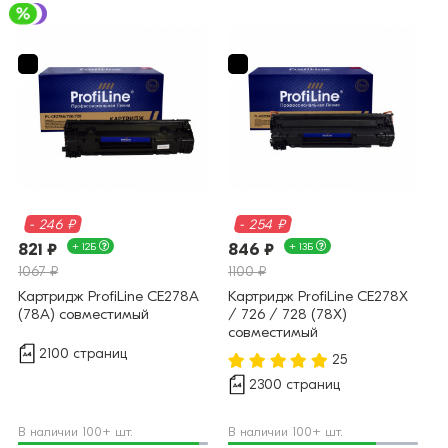
- 246 ₽
- 254 ₽
821 ₽
+ 12Б
846 ₽
+ 13Б
1067 ₽
1100 ₽
Картридж ProfiLine CE278A
Картридж ProfiLine CE278X
(78A) совместимый
/ 726 / 728 (78X)
совместимый
2100 страниц
25
2300 страниц
В наличии 100+ шт.
В наличии 100+ шт.