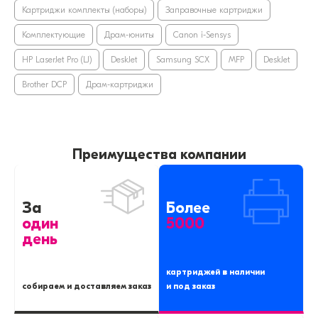
Картриджи комплекты (наборы)
Заправочные картриджи
Комплектующие
Драм-юниты
Canon i-Sensys
HP LaserJet Pro (LJ)
DeskJet
Samsung SCX
MFP
DeskJet
Brother DCP
Драм-картриджи
Преимущества компании
За
Более
один
5000
день
картриджей в наличии
собираем и доставляем заказ
и под заказ