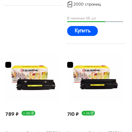
2000 страниц
В наличии 68 шт.
Купить
789 ₽
+ 12Б
710 ₽
+ 11Б