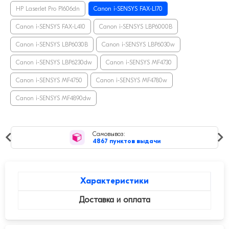
HP LaserJet Pro P1606dn
Canon i-SENSYS FAX-L170
Canon i-SENSYS FAX-L410
Canon i-SENSYS LBP6000B
Canon i-SENSYS LBP6030B
Canon i-SENSYS LBP6030w
Canon i-SENSYS LBP6230dw
Canon i-SENSYS MF4730
Canon i-SENSYS MF4750
Canon i-SENSYS MF4780w
Canon i-SENSYS MF4890dw
Самовывоз:
4867 пунктов выдачи
Характеристики
Доставка и оплата