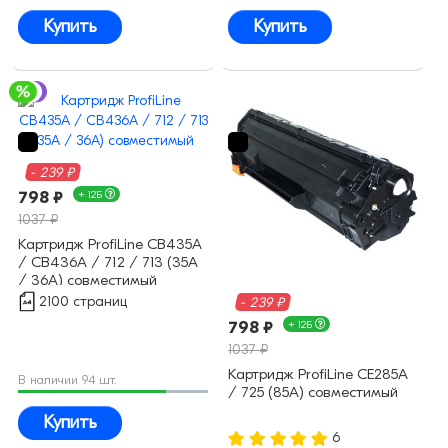
Купить
Купить
- 239 ₽
798 ₽
+ 12Б
1037 ₽
Картридж ProfiLine CB435A
/ CB436A / 712 / 713 (35A
/ 36A) совместимый
2100 страниц
- 239 ₽
798 ₽
+ 12Б
1037 ₽
Картридж ProfiLine CE285A
В наличии 94 шт.
/ 725 (85A) совместимый
Купить
6