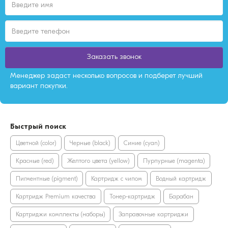
Заказать звонок
Менеджер задаст несколько вопросов и подберет лучший
вариант покупки.
Быстрый поиск
Цветной (color)
Черные (black)
Синие (cyan)
Красные (red)
Желтого цвета (yellow)
Пурпурные (magenta)
Пигментные (pigment)
Картридж с чипом
Водный картридж
Картридж Premium качества
Тонер-картридж
Барабан
Картриджи комплекты (наборы)
Заправочные картриджи