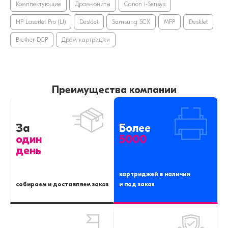
Комплектующие
Драм-юниты
Canon i-Sensys
HP LaserJet Pro (LJ)
DeskJet
Samsung SCX
MFP
DeskJet
Brother DCP
Драм-картриджи
Преимущества компании
За
Более
один
5000
день
картриджей в наличии
собираем и доставляем заказ
и под заказ