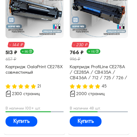
- 144 ₽
- 230 ₽
513 ₽
+ 8Б
766 ₽
+ 11Б
657 ₽
996 ₽
Картридж GalaPrint CE278X
Картридж ProfiLine CE278A
совместимый
/ CE285A / CB435A /
CB436A / 712 / 725 / 726 /
728 (78A 85A 35A 36A)
21
45
совместимый
2300 страниц
2000 страниц
В наличии 100+ шт.
В наличии 48 шт.
Купить
Купить