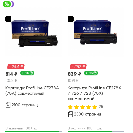
- 244 ₽
- 252 ₽
814 ₽
+ 12Б
839 ₽
+ 13Б
1058 ₽
1091 ₽
Картридж ProfiLine CE278A
Картридж ProfiLine CE278X
(78A) совместимый
/ 726 / 728 (78X)
совместимый
2100 страниц
25
2300 страниц
В наличии 100+ шт.
В наличии 100+ шт.