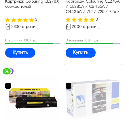
Картридж Colouring CE278X
Картридж Colouring CE278A
совместимый
/ CE285A / CB435A /
CB436A / 712 / 725 / 726 /
728 (№78A 85A 35A 36A)
3
3
совместимый
2300 страниц
2000 страниц
В наличии 100+ шт.
В наличии 100+ шт.
Купить
Купить