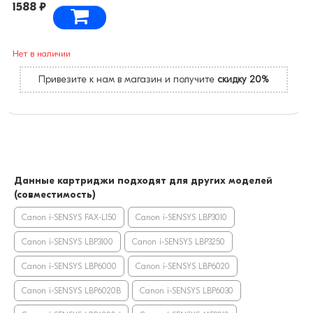
1588 ₽
Нет в наличии
Привезите к нам в магазин и получите
скидку 20%
Данные картриджи подходят для других моделей
(совместимость)
Canon i-SENSYS FAX-L150
Canon i-SENSYS LBP3010
Canon i-SENSYS LBP3100
Canon i-SENSYS LBP3250
Canon i-SENSYS LBP6000
Canon i-SENSYS LBP6020
Canon i-SENSYS LBP6020B
Canon i-SENSYS LBP6030