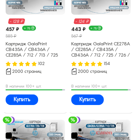
- 128 ₽
- 124 ₽
457 ₽
+ 7Б
443 ₽
+ 7Б
585 ₽
567 ₽
Картридж GalaPrint
Картридж GalaPrint CE278A
CB435A / CB436A /
/ CE285A / CB435A /
CE285A / 712 / 713 / 725
CB436A / 712 / 725 / 726 /
(№35A №36A №85A)
728 (78A 85A 35A 36A)
102
154
совместимый
совместимый
2000 страниц
2000 страниц
В наличии 100+ шт.
В наличии 100+ шт.
Купить
Купить