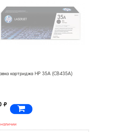
авка картриджа HP 35A (CB435A)
0 ₽
 наличии