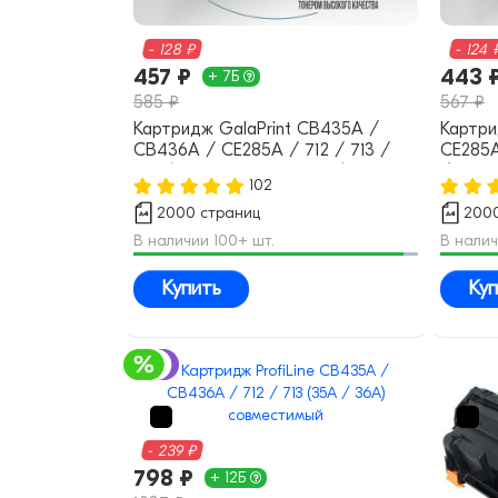
- 128 ₽
- 124 
457 ₽
443 
+ 7Б
585 ₽
567 ₽
Картридж GalaPrint CB435A /
Картри
CB436A / CE285A / 712 / 713 /
CE285A
725 (№35A №36A №85A)
/ 725 
102
совместимый
36A) с
2000 страниц
2000
В наличии 100+ шт.
В налич
Купить
Куп
- 239 ₽
798 ₽
+ 12Б