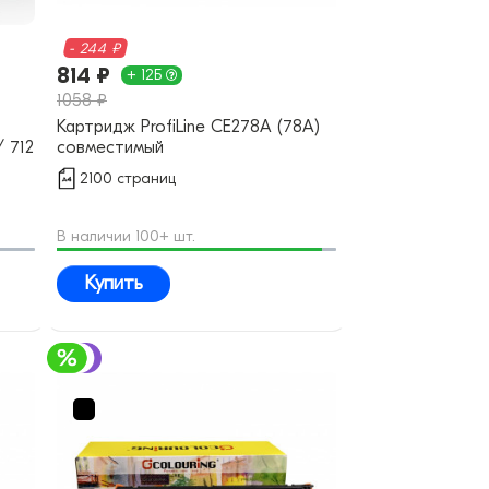
- 244 ₽
814 ₽
+ 12Б
1058 ₽
Картридж ProfiLine CE278A (78A)
 712
совместимый
5A
2100 страниц
В наличии 100+ шт.
Купить