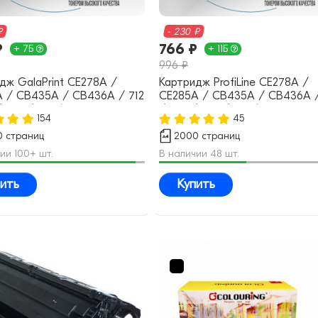
₽
- 230 ₽
₽
766 ₽
+ 7Б
+ 11Б
996 ₽
дж GalaPrint CE278A /
Картридж ProfiLine CE278A /
 / CB435A / CB436A / 712
CE285A / CB435A / CB436A /
/ 726 / 728 (78A 85A 35A
/ 725 / 726 / 728 (78A 85A 3
154
45
овместимый
36A) совместимый
 страниц
2000 страниц
ии 100+ шт.
В наличии 48 шт.
ить
Купить