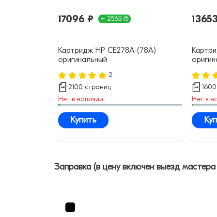
17096 ₽
13653
+ 256Б
Картридж HP CE278A (78A)
Картри
оригинальный
оригин
2
2100 страниц
1600
Нет в наличии
Нет в н
Купить
Куп
Заправка (в цену включен выезд мастера