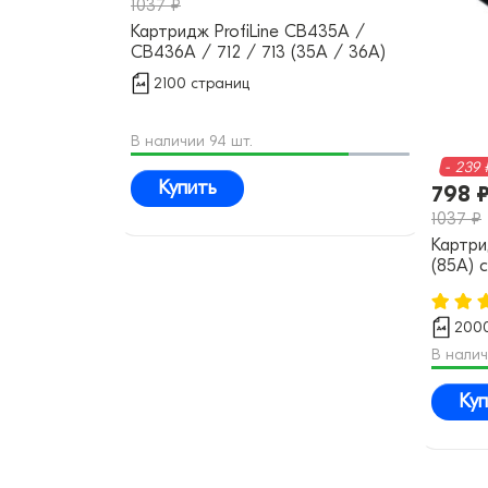
1037 ₽
Картридж ProfiLine CB435A /
CB436A / 712 / 713 (35A / 36A)
совместимый
2100 страниц
В наличии 94 шт.
- 239 
Купить
798 
1037 ₽
Картри
(85A) 
2000
В налич
Куп