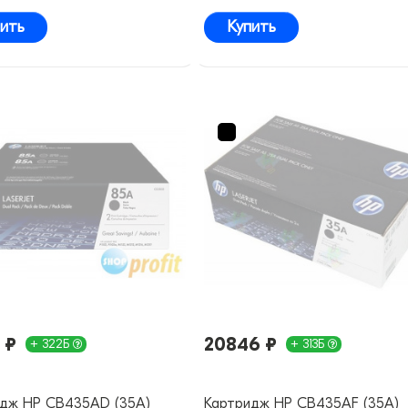
ить
Купить
 ₽
20846 ₽
+ 322Б
+ 313Б
идж HP CB435AD (35A)
Картридж HP CB435AF (35A)