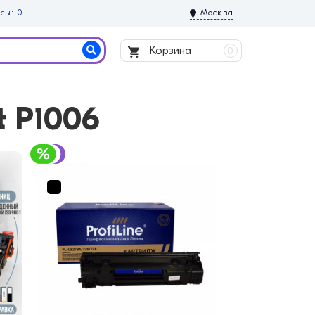
сы: 0
Москва
Корзина
0
t P1006