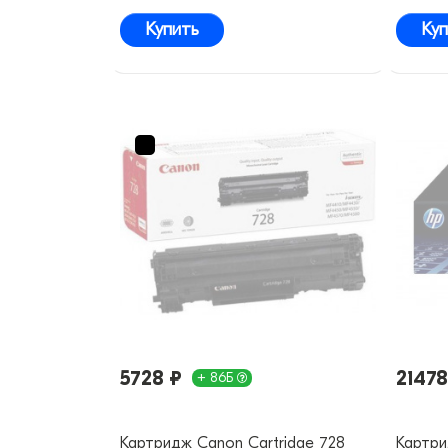
Купить
Куп
5728 ₽
21478
+ 86Б
Картридж Canon Cartridge 728
Картр