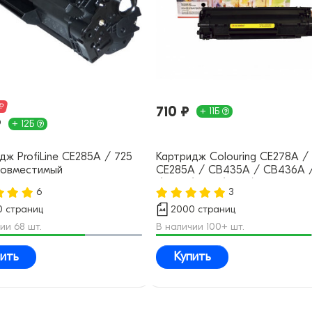
₽
710 ₽
+ 11Б
₽
+ 12Б
дж ProfiLine CE285A / 725
Картридж Colouring CE278A /
совместимый
CE285A / CB435A / CB436A /
/ 725 / 726 / 728 (№78A 85A
6
3
36A) совместимый
 страниц
2000 страниц
ии 68 шт.
В наличии 100+ шт.
ить
Купить