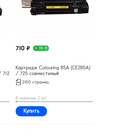
710 ₽
+ 11Б
Картридж Colouring 85A (CE285A)
 712
/ 725 совместимый
 35A
2100 страниц
В наличии 2 шт.
Купить