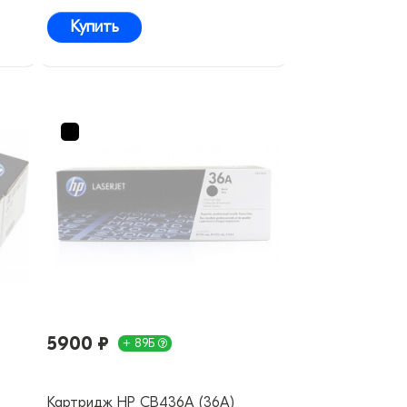
Купить
5900 ₽
+ 89Б
Картридж HP CB436A (36A)