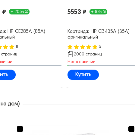
 ₽
5553 ₽
+ 205Б
+ 83Б
дж HP CE285A (85A)
Картридж HP CB435A (35A)
альный
оригинальный
11
5
 страниц
2000 страниц
аличии
Нет в наличии
ить
Купить
 на дом)