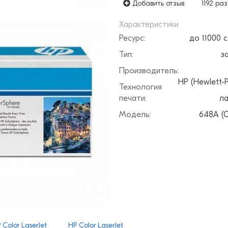
Добавить отзыв
1192 раз
Характеристики
Ресурс:
до 11000 
Тип:
з
Производитель:
HP (Hewlett-P
Технология
печати:
ла
Модель:
648A (
 Color LaserJet
HP Color LaserJet