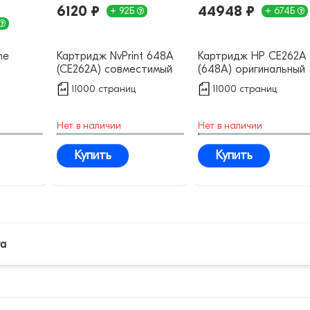
6120 ₽
44948 ₽
+ 92Б
+ 674Б
ne
Картридж NvPrint 648A
Картридж HP CE262A
(CE262A) совместимый
(648A) оригинальный
11000 страниц
11000 страниц
Нет в наличии
Нет в наличии
Купить
Купить
та