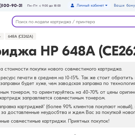
)100-90-31
Личный кабинет
Ваши бону
Пн-Пт: с 9:00 до 18:00
648A (CE262A)
риджа HP 648A (CE26
а стоимости покупки нового совместимого картриджа.
ресурс печати в среднем на 10-15%. Так же стоит обратить
аправки будет хуже, чем заводская заправка по технология
ным тонером, то ориентируйтесь на 40-70% от цены оригин
 картридж заправляется совместимым тонером.
заправка картриджей" (более 90% клиентов покупают новый)
я за доставленные неудосбтва и ждем Вас за покупкой ново
нные совместимые картриджи. Приятных покупок!