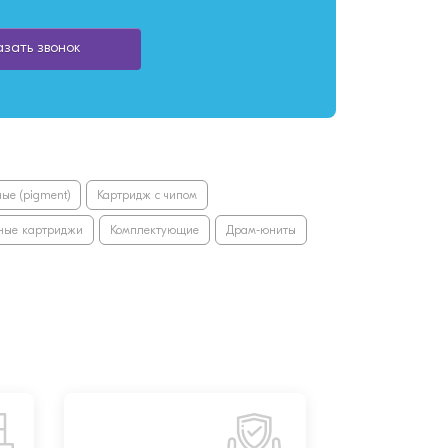
азать звонок
ые (pigment)
Картридж с чипом
ные картриджи
Комплектующие
Драм-юниты