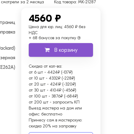
смотрели за 2 месяца
Код товара:
MK-21287
4560 ₽
страниц
Цена для юр. лиц:
4560 ₽ без
аправка
НДС
+ 68 бонусов за покупку
ackard)
В корзину
зерная
Скидка от кол-ва:
CE262A)
от 6 шт
-
4424₽ (-137₽)
от 10 шт
-
4332₽ (-228₽)
от 20 шт
-
4241₽ (-320₽)
от 30 шт
-
4104₽ (-456₽)
от 100 шт
-
3876₽ (-684₽)
от 200 шт
-
запросить КП
Выезд мастера на дом или
офис:
бесплатно
Принесу сам в мастерскую:
скидка 20% на заправку