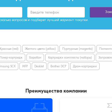
Зак
колько вопросов и подберет лучший вариант покупки.
Красные (red)
Желтого цвета (yellow)
Пурпурные (magenta)
Пигментн
Тонер-картридж
Барабан
Картриджи комплекты (наборы)
Заправоч
amsung SCX
MFP
DeskJet
Brother DCP
Драм-картриджи
Преимущества компании