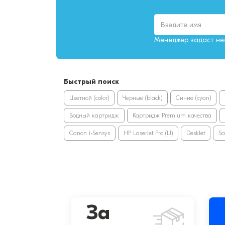
Менеджер задаст нес
Быстрый поиск
Цветной (color)
Черные (black)
Синие (cyan)
Водный картридж
Картридж Premium качества
Canon i-Sensys
HP LaserJet Pro (LJ)
DeskJet
S
За