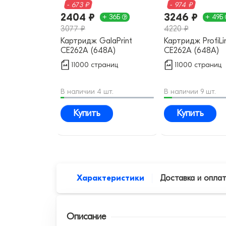
- 673 ₽
- 974 ₽
2404 ₽
3246 ₽
+ 36Б
+ 49Б
3077 ₽
4220 ₽
Картридж GalaPrint
Картридж ProfiLi
CE262A (648A)
CE262A (648A)
совместимый
совместимый
11000 страниц
11000 страниц
В наличии 4 шт.
В наличии 9 шт.
Купить
Купить
Характеристики
Доставка и опла
Описание