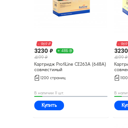
- 969 ₽
- 969
3230 ₽
3230
+ 48Б
4199 ₽
4199 ₽
Картридж ProfiLine CE263A (648A)
Картри
совместимый
совме
1200 страниц
110
В наличии 11 шт.
В налич
Купить
Ку