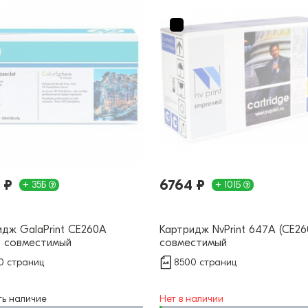
 ₽
6764 ₽
+ 35Б
+ 101Б
идж GalaPrint CE260A
Картридж NvPrint 647A (CE26
) совместимый
совместимый
0 страниц
8500 страниц
ть наличие
Нет в наличии