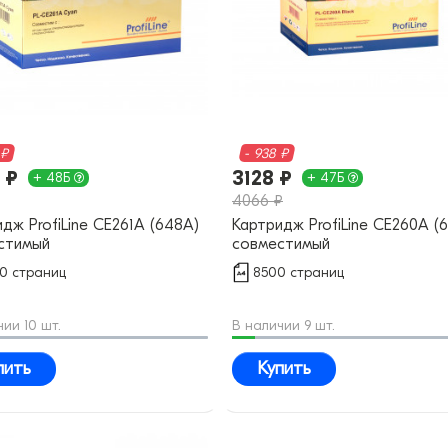
 ₽
- 938 ₽
 ₽
3128 ₽
+ 48Б
+ 47Б
4066 ₽
дж ProfiLine CE261A (648A)
Картридж ProfiLine CE260A (
стимый
совместимый
00 страниц
8500 страниц
ии 10 шт.
В наличии 9 шт.
пить
Купить