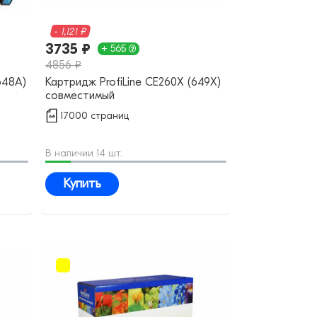
- 1,121 ₽
3735 ₽
+ 56Б
4856 ₽
648A)
Картридж ProfiLine CE260X (649X)
совместимый
17000 страниц
В наличии 14 шт.
Купить