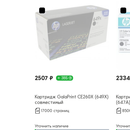
2507 ₽
2334
+ 38Б
Картридж GalaPrint CE260X (649X)
Картр
совместимый
(647A
17000 страниц
850
Уточнить наличие
Уточни