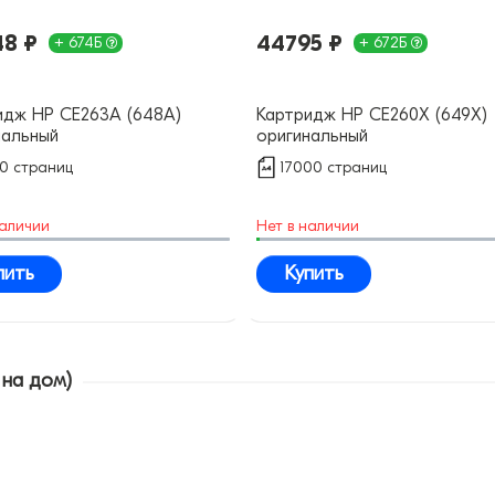
8 ₽
44795 ₽
+ 674Б
+ 672Б
идж HP CE263A (648A)
Картридж HP CE260X (649X)
нальный
оригинальный
00 страниц
17000 страниц
наличии
Нет в наличии
пить
Купить
 на дом)