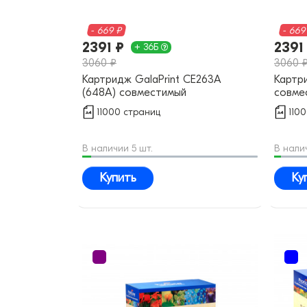
- 669 ₽
- 669
2391 ₽
2391
+ 36Б
3060 ₽
3060 
Картридж GalaPrint CE263A
Картри
(648A) совместимый
совме
11000 страниц
110
В наличии 5 шт.
В нали
Купить
Ку