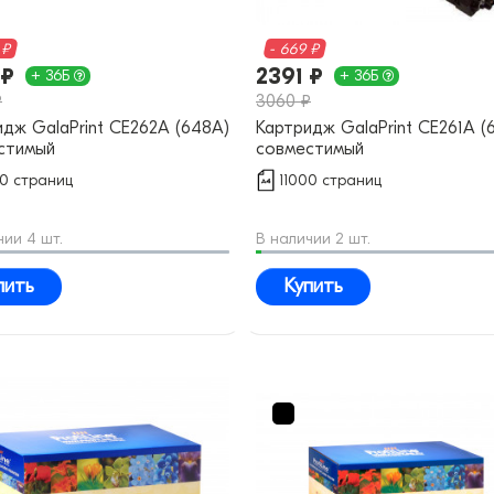
 ₽
- 669 ₽
 ₽
2391 ₽
+ 36Б
+ 36Б
₽
3060 ₽
дж GalaPrint CE262A (648A)
Картридж GalaPrint CE261A (
стимый
совместимый
00 страниц
11000 страниц
чии 4 шт.
В наличии 2 шт.
пить
Купить