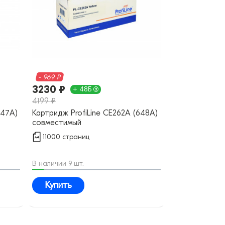
- 969 ₽
3230 ₽
+ 48Б
4199 ₽
647A)
Картридж ProfiLine CE262A (648A)
совместимый
11000 страниц
В наличии 9 шт.
Купить