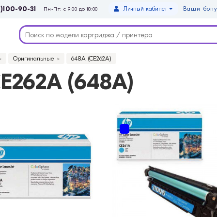
)100-90-31
Личный кабинет
Ваши бону
Пн-Пт: с 9:00 до 18:00
Оригинальные
648A (CE262A)
E262A (648A)