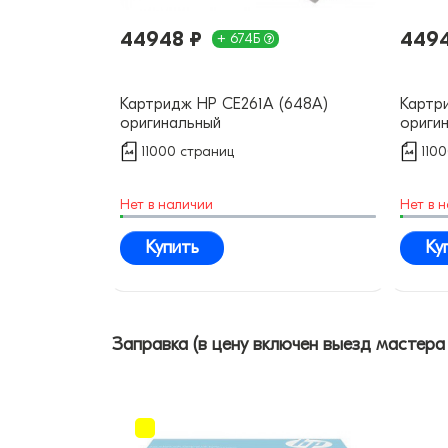
44948 ₽
4494
+ 674Б
Картридж HP CE261A (648A)
Картр
оригинальный
ориги
11000 страниц
110
Нет в наличии
Нет в 
Купить
Ку
Заправка (в цену включен выезд мастера