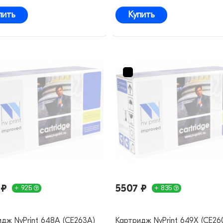
пить
Купить
 ₽
5507 ₽
+ 92Б
+ 83Б
дж NvPrint 648A (CE263A)
Картридж NvPrint 649X (CE26