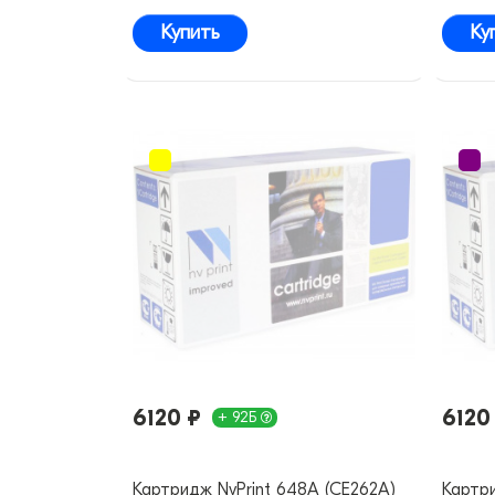
Купить
Ку
6120 ₽
6120
+ 92Б
Картридж NvPrint 648A (CE262A)
Картри