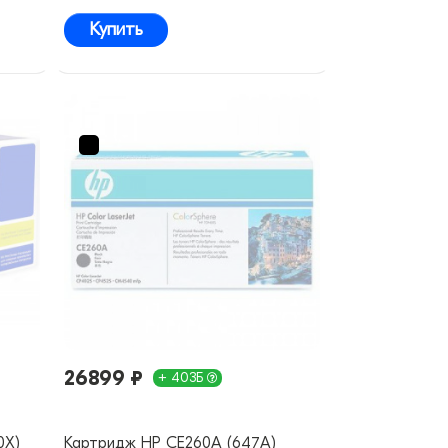
Купить
26899 ₽
+ 403Б
0X)
Картридж HP CE260A (647A)