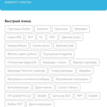
вариант покупки.
Быстрый поиск
Принтеры Brother
Аналоги
Оригинал
Заправка
Серия FAX
DCP
HL
MFC
Цветной (color)
Черные (black)
Синие (cyan)
Красные (red)
Желтого цвета (yellow)
Пурпурные (magenta)
Пигментные (pigment)
Картридж с чипом
Водный картридж
Картридж Premium качества
Тонер-картридж
Барабан
Картриджи комплекты (наборы)
Заправочные картриджи
Комплектующие
Драм-юниты
Canon i-Sensys
HP LaserJet Pro (LJ)
DeskJet
Samsung SCX
MFP
DeskJet
Brother DCP
Драм-картриджи