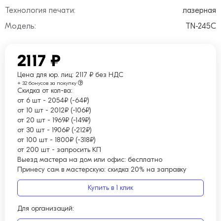
Технология печати:
лазерная
Модель:
TN-245C
2117 ₽
Цена для юр. лиц:
2117 ₽ без НДС
+ 32 бонусов за покупку
Скидка от кол-ва:
от 6 шт
-
2054₽ (-64₽)
от 10 шт
-
2012₽ (-106₽)
от 20 шт
-
1969₽ (-149₽)
от 30 шт
-
1906₽ (-212₽)
от 100 шт
-
1800₽ (-318₽)
от 200 шт
-
запросить КП
Выезд мастера на дом или офис:
бесплатно
Принесу сам в мастерскую:
скидка 20% на заправку
Купить в 1 клик
Для организаций: