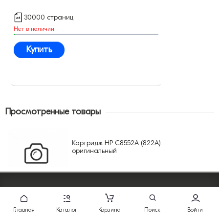
30000 страниц
Нет в наличии
Купить
Просмотренные товары
Картридж HP C8552A (822A)
оригинальный
Нужна помощь?
Напишите
или
позвоните нам
Главная
Каталог
Корзина
Поиск
Войти