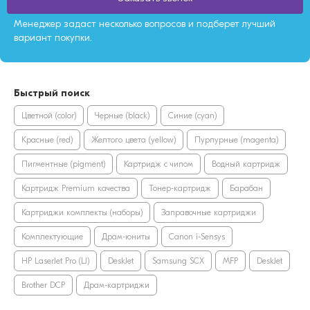
Менеджер задаст несколько вопросов и подберет лучший
вариант покупки.
Быстрый поиск
Цветной (color)
Черные (black)
Синие (cyan)
Красные (red)
Желтого цвета (yellow)
Пурпурные (magenta)
Пигментные (pigment)
Картридж с чипом
Водный картридж
Картридж Premium качества
Тонер-картридж
Барабан
Картриджи комплекты (наборы)
Заправочные картриджи
Комплектующие
Драм-юниты
Canon i-Sensys
HP LaserJet Pro (LJ)
DeskJet
Samsung SCX
MFP
DeskJet
Brother DCP
Драм-картриджи