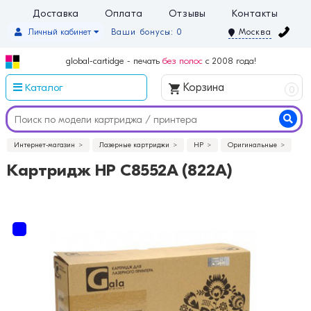
Доставка
Оплата
Отзывы
Контакты
Личный кабинет
Ваши бонусы: 0
Москва
global-cartidge - печать
без полос
с 2008 года!
Каталог
Корзина
0
Интернет-магазин
Лазерные картриджи
HP
Оригинальные
Картридж HP C8552A (822A)