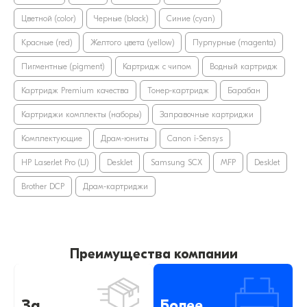
Цветной (color)
Черные (black)
Синие (cyan)
Красные (red)
Желтого цвета (yellow)
Пурпурные (magenta)
Пигментные (pigment)
Картридж с чипом
Водный картридж
Картридж Premium качества
Тонер-картридж
Барабан
Картриджи комплекты (наборы)
Заправочные картриджи
Комплектующие
Драм-юниты
Canon i-Sensys
HP LaserJet Pro (LJ)
DeskJet
Samsung SCX
MFP
DeskJet
Brother DCP
Драм-картриджи
Преимущества компании
За
Более