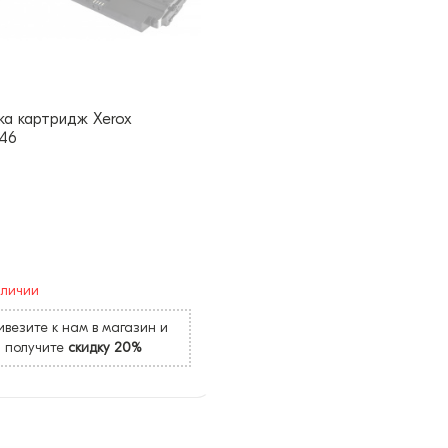
ка картридж Xerox
246
аличии
везите к нам в магазин и
получите
скидку 20%