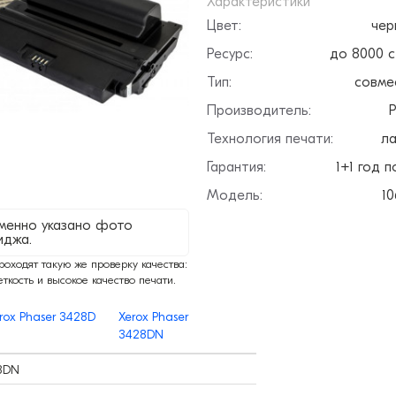
Характеристики
Цвет:
чер
Ресурс:
до 8000 
Тип:
совме
Производитель:
P
Технология печати:
ла
Гарантия:
1+1 год п
Модель:
10
менно указано фото
иджа.
ходят такую же проверку качества:
еткость и высокое качество печати.
rox Phaser 3428D
Xerox Phaser
3428DN
28DN