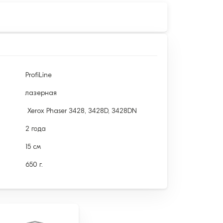
ProfiLine
лазерная
Xerox Phaser 3428, 3428D, 3428DN
2 года
15 см
650 г.