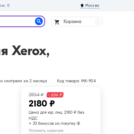
сы: 0
Москва
Корзина
0
я Xerox,
аз
смотрели за 2 месяца
Код товара:
MK-904
2834 ₽
- 654 ₽
2180 ₽
Цена для юр. лиц:
2180 ₽ без
НДС
+ 33 бонусов за покупку
Уточнить наличие