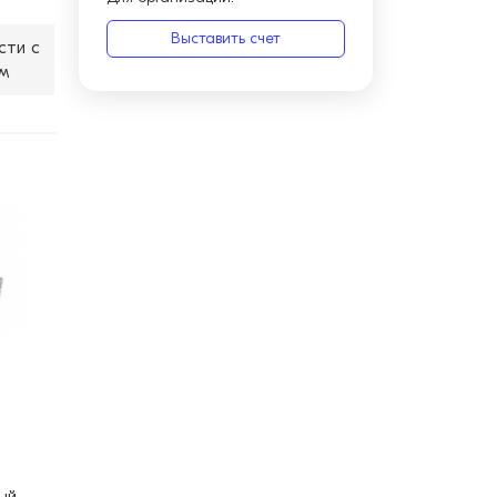
Выставить счет
сти с
м
ый