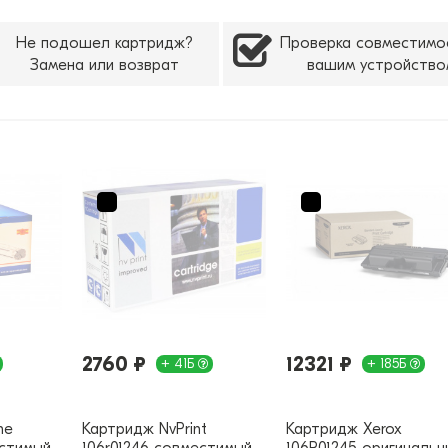
Не подошел картридж?
Проверка совместимо
Замена или возврат
вашим устройство
2760 ₽
12321 ₽
+ 41Б
+ 185Б
ne
Картридж NvPrint
Картридж Xerox
естимый
106r01246 совместимый
106R01245 оригинальн