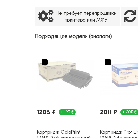
Не требует перепрошивки
принтера или МФУ
Подходящие модели (аналоги)
1286 ₽
2011 ₽
+ 19Б
+ 30Б
Картридж GalaPrint
Картридж ProfiLi
106R01246 совместимый
106R01245 совм