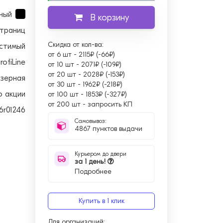
ный
В корзину
страниц
Скидка от кол-ва:
стимый
от 6 шт
-
2115₽ (-66₽)
rofiLine
от 10 шт
-
2071₽ (-109₽)
от 20 шт
-
2028₽ (-153₽)
зерная
от 30 шт
-
1962₽ (-218₽)
о акции
от 100 шт
-
1853₽ (-327₽)
от 200 шт
-
запросить КП
6r01246
Самовывоз:
4867 пунктов выдачи
Курьером до двери
за 1 день!
Подробнее
Купить в 1 клик
Для организаций: