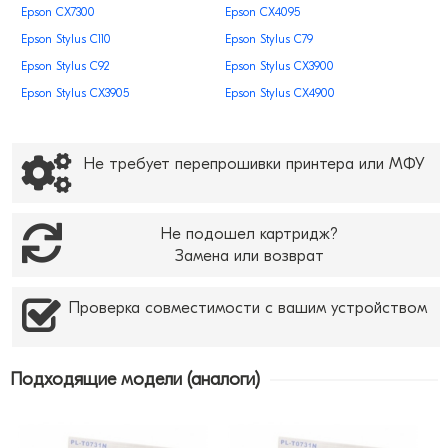
Epson CX7300
Epson CХ4095
Epson Stylus C110
Epson Stylus C79
Epson Stylus C92
Epson Stylus CX3900
Epson Stylus CX3905
Epson Stylus CX4900
Epson Stylus CX5500
Epson Stylus CX5501
Epson Stylus CX5505
Epson Stylus CX5510
Не требует перепрошивки принтера или МФУ
Epson Stylus CX5600
Epson Stylus CX5900
Epson Stylus CX7310
Epson Stylus CX8300
Epson Stylus CX9300F
Epson Stylus TX209
Не подошел картридж?
Замена или возврат
Epson Stylus TX219
Epson Stylus TX400
Epson Stylus TX419
Epson Stylus TX550W
Проверка совместимости с вашим устройством
Epson Stylus TX600fW
Epson TX200
Epson TX210
Epson TX219
Epson TX300f
Epson TX409
Подходящие модели (аналоги)
Epson TX410