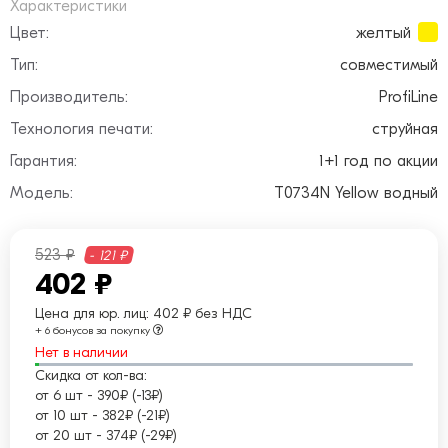
Характеристики
Цвет:
желтый
Тип:
совместимый
Производитель:
ProfiLine
Технология печати:
струйная
Гарантия:
1+1 год по акции
Модель:
T0734N Yellow водный
523 ₽
- 121 ₽
402 ₽
Цена для юр. лиц:
402 ₽ без НДС
+ 6 бонусов за покупку
Нет в наличии
Скидка от кол-ва:
от 6 шт
-
390₽ (-13₽)
от 10 шт
-
382₽ (-21₽)
от 20 шт
-
374₽ (-29₽)