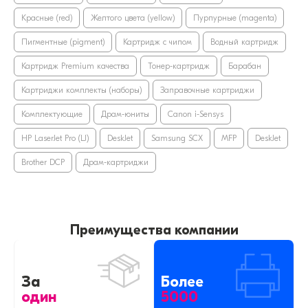
Красные (red)
Желтого цвета (yellow)
Пурпурные (magenta)
Пигментные (pigment)
Картридж с чипом
Водный картридж
Картридж Premium качества
Тонер-картридж
Барабан
Картриджи комплекты (наборы)
Заправочные картриджи
Комплектующие
Драм-юниты
Canon i-Sensys
HP LaserJet Pro (LJ)
DeskJet
Samsung SCX
MFP
DeskJet
Brother DCP
Драм-картриджи
Преимущества компании
За
Более
один
5000