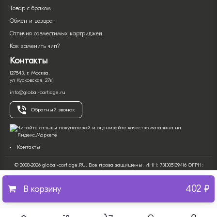
Товар с браком
Обмен и возврат
Отличия совместимых картриджей
Как заменить чип?
Контакты
127543, г. Москва,
ул Кусковская, 27к1
info@global-cartidge.ru
Обратный звонок
Контакты
© 2008-2026 global-cartidge.RU. Все права защищены. ИНН: 731305139416 ОГРН:
322732500017266. Интернет-магазин продажи расходных материалов для оргтехники
(печатной офисной техники).
402 ₽
Все имена и торговые марки являются собственностью их владельцев и
В корзину
используются только с целью описания продукта. Вся информация на сайте носит
справочный характер и ни при каких условиях не является публичной офертой,
определяемой положениями Статьи 437 Гражданского кодекса Российской
Федерации. Информация о товарах, их характеристиках и комплектации, а также