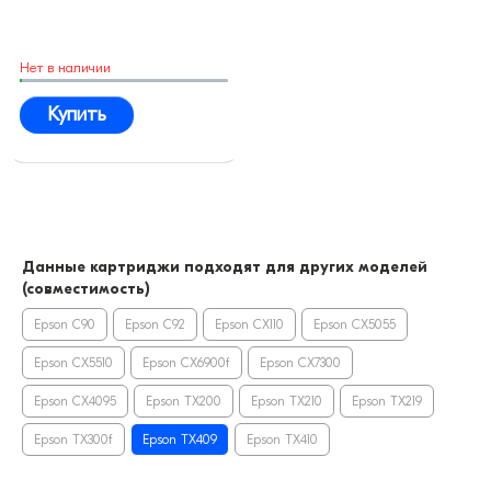
Нет в наличии
Купить
Данные картриджи подходят для других моделей
(совместимость)
Epson C90
Epson C92
Epson CX110
Epson CX5055
Epson CX5510
Epson CX6900f
Epson CX7300
Epson CХ4095
Epson TX200
Epson TX210
Epson TX219
Epson TX300f
Epson TX409
Epson TX410