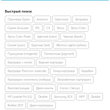
Быстрый поиск
Принтеры Epson
Аналоги
Оригинал
Заправка
Серия AcuLaser
EPL
CX
Stylus
Stylus Color
Stylus Color Photo
Цветной (color)
Черные (black)
Синие (cyan)
Красные (red)
Желтого цвета (yellow)
Пурпурные (magenta)
Пигментные (pigment)
Картридж с чипом
Водный картридж
Картридж Premium качества
Тонер-картридж
Барабан
Картриджи комплекты (наборы)
Заправочные картриджи
Комплектующие
Драм-юниты
Canon i-Sensys
HP LaserJet Pro (LJ)
DeskJet
Samsung SCX
MFP
DeskJet
Brother DCP
Драм-картриджи