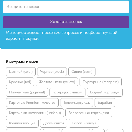
Заказать звонок
Менеджер задаст несколько вопросов и подберет лучший
вариант покупки.
Быстрый поиск
Цветной (color)
Черные (black)
Синие (cyan)
Красные (red)
Желтого цвета (yellow)
Пурпурные (magenta)
Пигментные (pigment)
Картридж с чипом
Водный картридж
Картридж Premium качества
Тонер-картридж
Барабан
Картриджи комплекты (наборы)
Заправочные картриджи
Комплектующие
Драм-юниты
Canon i-Sensys