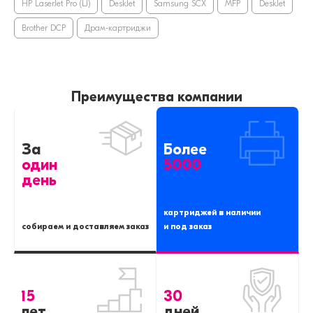
HP LaserJet Pro (LJ)
DeskJet
Samsung SCX
MFP
DeskJet
Brother DCP
Драм-картриджи
Преимущества компании
За
Более
один
5000
день
картриджей в наличии
собираем и доставляем заказ
и под заказ
15
30
лет
дней