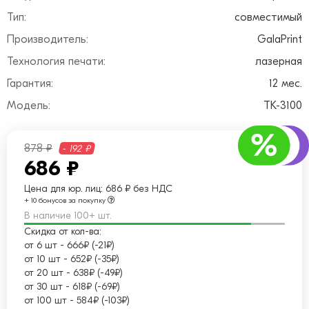
Тип:
совместимый
Производитель:
GalaPrint
Технология печати:
лазерная
Гарантия:
12 мес.
Модель:
TK-3100
878 ₽
- 192 ₽
686 ₽
Цена для юр. лиц:
686 ₽ без НДС
+ 10 бонусов за покупку
В наличие 100+ шт.
Скидка от кол-ва:
от 6 шт
-
666₽ (-21₽)
от 10 шт
-
652₽ (-35₽)
от 20 шт
-
638₽ (-49₽)
от 30 шт
-
618₽ (-69₽)
от 100 шт
-
584₽ (-103₽)