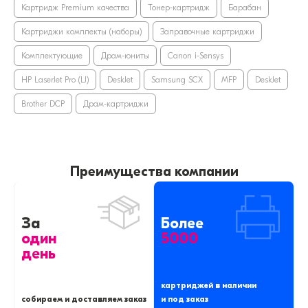
Картридж Premium качества
Тонер-картридж
Барабан
Картриджи комплекты (наборы)
Заправочные картриджи
Комплектующие
Драм-юниты
Canon i-Sensys
HP LaserJet Pro (LJ)
DeskJet
Samsung SCX
MFP
DeskJet
Brother DCP
Драм-картриджи
Преимущества компании
За
Более
один
5000
день
картриджей в наличии
собираем и доставляем заказ
и под заказ