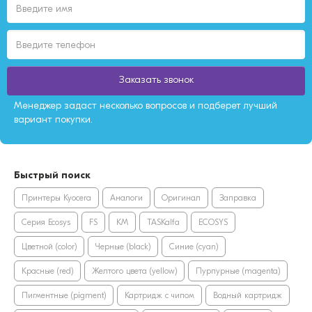
Заказать звонок
Менеджер задаст несколько вопросов и подберет лучший
вариант покупки.
Быстрый поиск
Принтеры Kyocera
Аналоги
Оригинал
Заправка
Серия Ecosys
FS
KM
TASKalfa
ECOSYS
Цветной (color)
Черные (black)
Синие (cyan)
Красные (red)
Желтого цвета (yellow)
Пурпурные (magenta)
Пигментные (pigment)
Картридж с чипом
Водный картридж