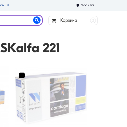
сы: 0
Москва
Корзина
0
SKalfa 221