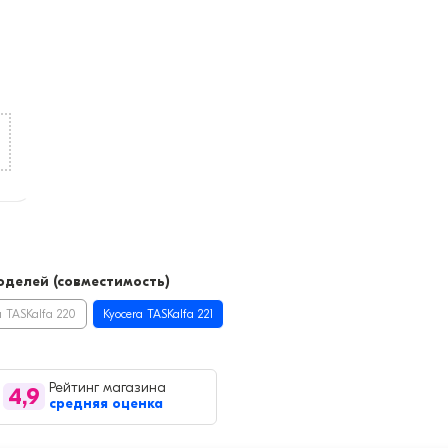
делей (совместимость)
a TASKalfa 220
Kyocera TASKalfa 221
Рейтинг магазина
4,9
средняя оценка