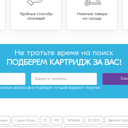
Удобные способы
Наличие товара
платежей
на складе
Не тратьте время на поиск
ПОДБЕРЕМ КАРТРИДЖ ЗА ВАС!
Зак
колько вопросов и подберет лучший вариант покупки.
равка
Серия Ecosys
FS
KM
TASKalfa
ECOSYS
Цветной (colo