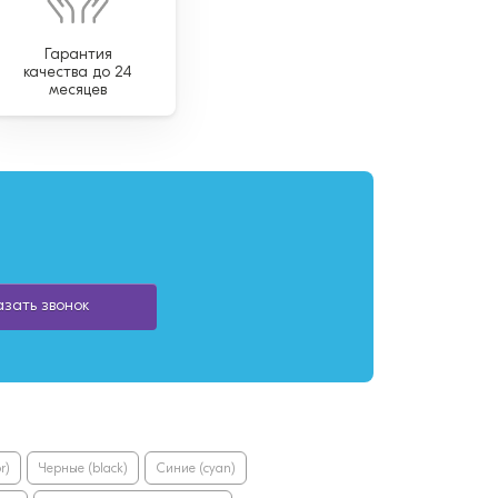
Гарантия
качества до 24
месяцев
азать звонок
r)
Черные (black)
Синие (cyan)