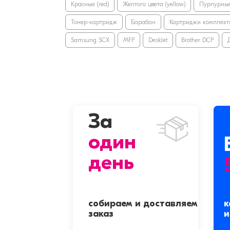
Красные (red)
Желтого цвета (yellow)
Пурпурные
Тонер-картридж
Барабан
Картриджи комплект
Samsung SCX
MFP
DeskJet
Brother DCP
За
один
день
собираем и доставляем
к
заказ
и