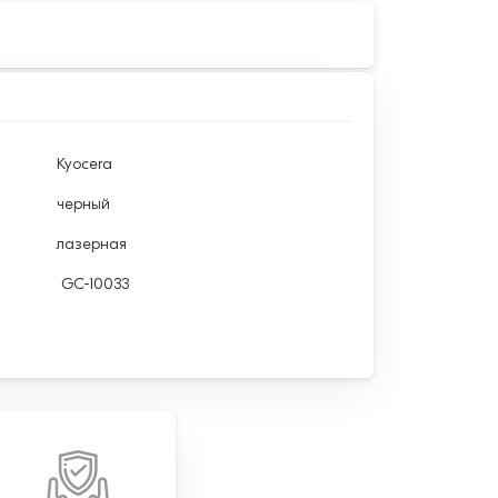
Kyocera
черный
лазерная
GC-10033