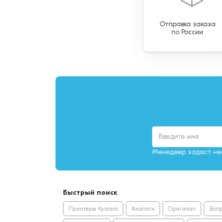
Отправка заказа
по России
Менеджер задаст нес
Быстрый поиск
Принтеры Kyocera
Аналоги
Оригинал
Зап