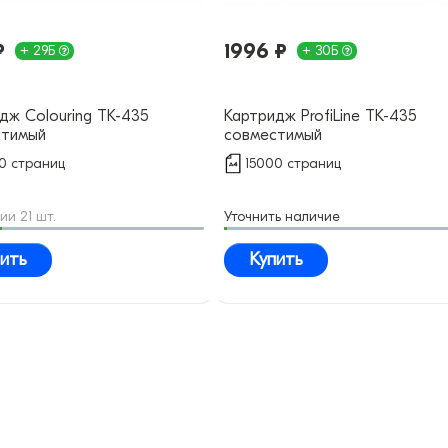
₽
1996 ₽
+ 29Б
+ 30Б
дж Colouring TK-435
Картридж ProfiLine TK-435
стимый
совместимый
0 страниц
15000 страниц
ии 21 шт.
Уточнить наличие
ить
Купить