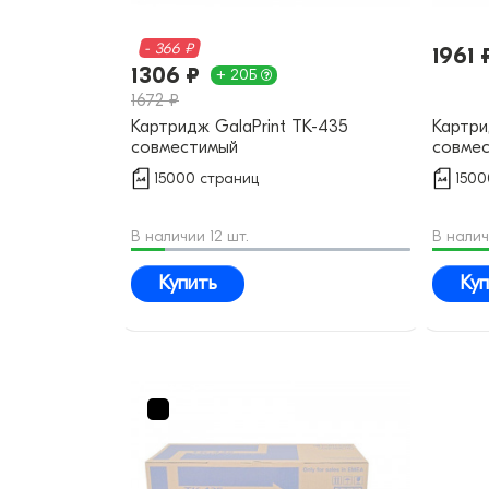
- 366 ₽
1961 
1306 ₽
+ 20Б
1672 ₽
Картридж GalaPrint TK-435
Картри
совместимый
совме
15000 страниц
1500
В наличии 12 шт.
В налич
Купить
Куп