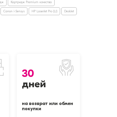
идж
Картридж Premium качества
Canon i-Sensys
HP LaserJet Pro (LJ)
DeskJet
30
дней
на возврат или обмен
покупки