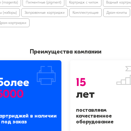
 (magenta)
Пигментные (pigment)
Картридж с чипом
Водный картр
ы (наборы)
Заправочные картриджи
Комплектующие
Драм-юниты
Драм-картриджи
Преимущества компании
Более
15
5000
лет
поставляем
артриджей в наличии
качественное
 под заказ
оборудование