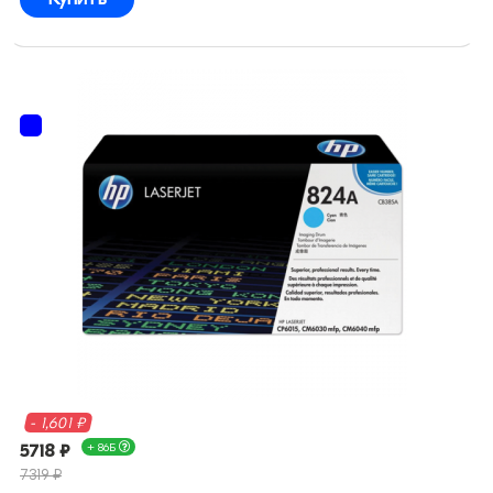
- 1,601 ₽
5718 ₽
+ 86Б
7319 ₽