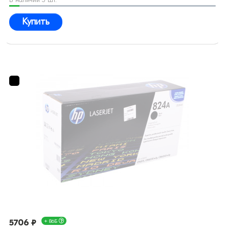
Купить
5706 ₽
+ 86Б