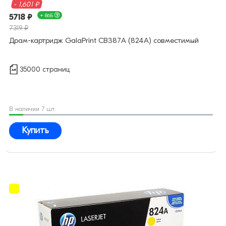
- 1,601 ₽
5718 ₽
+ 86Б
7319 ₽
Драм-картридж GalaPrint CB387A (824A) совместимый
35000 страниц
В наличии 7 шт.
Купить