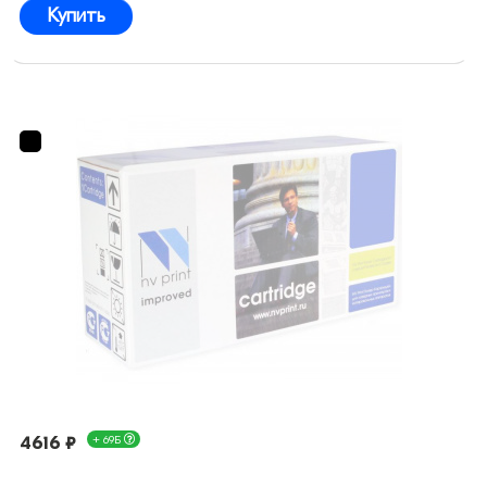
Купить
4616 ₽
+ 69Б