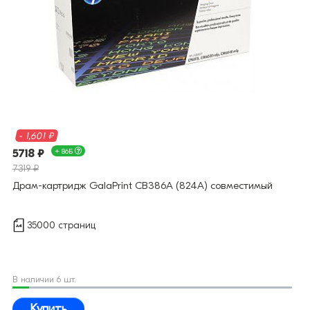
- 1,601 ₽
5718 ₽
+ 86Б
7319 ₽
Драм-картридж GalaPrint CB386A (824A) совместимый
35000 страниц
В наличии 6 шт.
Купить