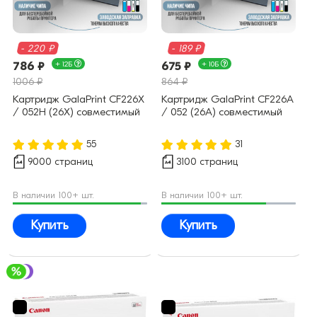
- 220 ₽
- 189 ₽
786 ₽
+ 12Б
675 ₽
+ 10Б
1006 ₽
864 ₽
Картридж GalaPrint CF226X
Картридж GalaPrint CF226A
/ 052H (26X) совместимый
/ 052 (26A) совместимый
55
31
9000 страниц
3100 страниц
В наличии 100+ шт.
В наличии 100+ шт.
Купить
Купить