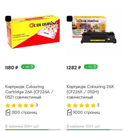
1180 ₽
+ 18Б
1282 ₽
+ 19Б
Картридж Colouring
Картридж Colouring 26X
Cartridge 26A (CF226A /
(CF226X / 052H)
052) совместимый
совместимый
3
3
3100 страниц
9000 страниц
В наличии 100+ шт.
В наличии 100+ шт.