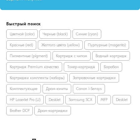
Быстрый поиск
Цветной (color)
Черные (black)
Синие (cyan)
Красные (red)
Желтого цвета (yellow)
Пурпурные (magenta)
Пигментные (pigment)
Картридж с чипом
Водный картридж
Картридж Premium качества
Тонер-картридж
Барабан
Картриджи комплекты (наборы)
Заправочные картриджи
Комплектующие
Драм-юниты
Canon i-Sensys
HP LaserJet Pro (LJ)
DeskJet
Samsung SCX
MFP
DeskJet
Brother DCP
Драм-картриджи