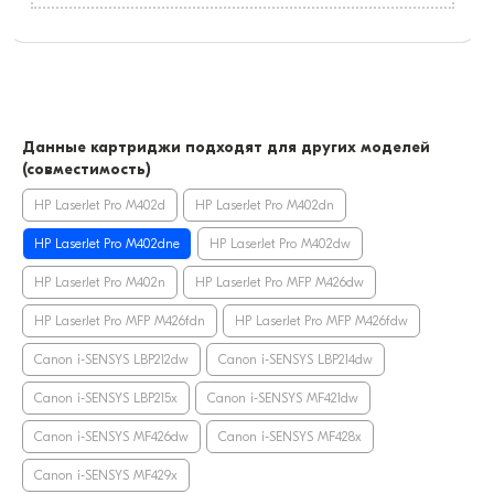
Данные картриджи подходят для других моделей
(совместимость)
HP LaserJet Pro M402d
HP LaserJet Pro M402dn
HP LaserJet Pro M402dne
HP LaserJet Pro M402dw
HP LaserJet Pro M402n
HP LaserJet Pro MFP M426dw
HP LaserJet Pro MFP M426fdn
HP LaserJet Pro MFP M426fdw
Canon i-SENSYS LBP212dw
Canon i-SENSYS LBP214dw
Canon i-SENSYS LBP215x
Canon i-SENSYS MF421dw
Canon i-SENSYS MF426dw
Canon i-SENSYS MF428x
Canon i-SENSYS MF429x