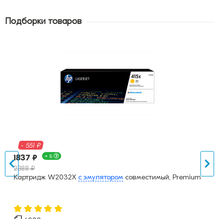
Подборки товаров
- 551 ₽
1837 ₽
+ Б
2388 ₽
Картридж W2032X
с эмулятором
совместимый, Premium