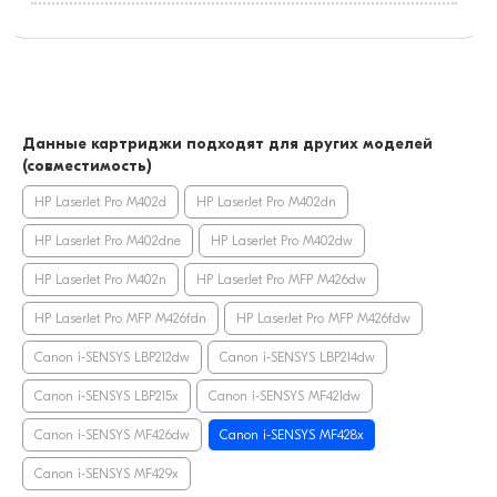
Данные картриджи подходят для других моделей
(совместимость)
HP LaserJet Pro M402d
HP LaserJet Pro M402dn
HP LaserJet Pro M402dne
HP LaserJet Pro M402dw
HP LaserJet Pro M402n
HP LaserJet Pro MFP M426dw
HP LaserJet Pro MFP M426fdn
HP LaserJet Pro MFP M426fdw
Canon i-SENSYS LBP212dw
Canon i-SENSYS LBP214dw
Canon i-SENSYS LBP215x
Canon i-SENSYS MF421dw
Canon i-SENSYS MF426dw
Canon i-SENSYS MF428x
Canon i-SENSYS MF429x