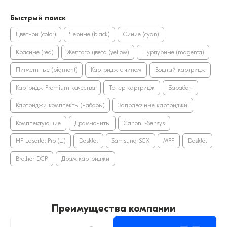
Быстрый поиск
Цветной (color)
Черные (black)
Синие (cyan)
Красные (red)
Желтого цвета (yellow)
Пурпурные (magenta)
Пигментные (pigment)
Картридж с чипом
Водный картридж
Картридж Premium качества
Тонер-картридж
Барабан
Картриджи комплекты (наборы)
Заправочные картриджи
Комплектующие
Драм-юниты
Canon i-Sensys
HP LaserJet Pro (LJ)
DeskJet
Samsung SCX
MFP
DeskJet
Brother DCP
Драм-картриджи
Преимущества компании