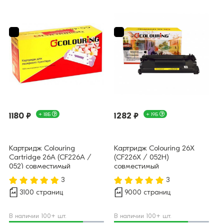
1180 ₽
+ 18Б
1282 ₽
+ 19Б
Картридж Colouring
Картридж Colouring 26X
Cartridge 26A (CF226A /
(CF226X / 052H)
052) совместимый
совместимый
3
3
3100 страниц
9000 страниц
В наличии 100+ шт.
В наличии 100+ шт.