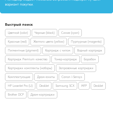
вариант покупки.
Быстрый поиск
Цветной (color)
Черные (black)
Синие (cyan)
Красные (red)
Желтого цвета (yellow)
Пурпурные (magenta)
Пигментные (pigment)
Картридж с чипом
Водный картридж
Картридж Premium качества
Тонер-картридж
Барабан
Картриджи комплекты (наборы)
Заправочные картриджи
Комплектующие
Драм-юниты
Canon i-Sensys
HP LaserJet Pro (LJ)
DeskJet
Samsung SCX
MFP
DeskJet
Brother DCP
Драм-картриджи