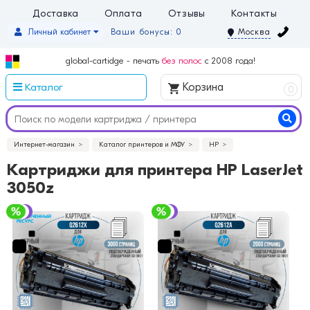
Доставка
Оплата
Отзывы
Контакты
Личный кабинет
Ваши бонусы: 0
Москва
global-cartidge - печать
без полос
с 2008 года!
Каталог
Корзина
0
Интернет-магазин
Каталог принтеров и МФУ
HP
Картриджи для принтера HP LaserJet
3050z