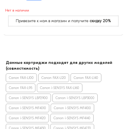
Нет в наличии
Привезите к нам в магазин и получите
скидку 20%
Данные картриджи подходят для других моделей
(совместимость)
Canon FAX-L100
Canon FAX-L120
Canon FAX-L140
Canon FAX-L95
Canon i-SENSYS FAX-L160
Canon i-SENSYS LBP2900
Canon i-SENSYS LBP3000
Canon i-SENSYS MF4010
Canon i-SENSYS MF4100
Canon i-SENSYS MF4120
Canon i-SENSYS MF4140
Canon i-SENSYS MF4150
Canon i-SENSYS MF4270