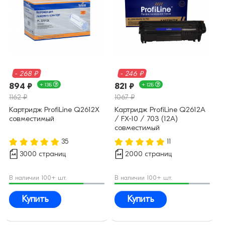
- 268 ₽
- 246 ₽
894 ₽
+ 13Б
821 ₽
+ 12Б
1162 ₽
1067 ₽
Картридж ProfiLine Q2612X
Картридж ProfiLine Q2612A
совместимый
/ FX-10 / 703 (12A)
совместимый
35
11
3000 страниц
2000 страниц
В наличии 100+ шт.
В наличии 100+ шт.
Купить
Купить