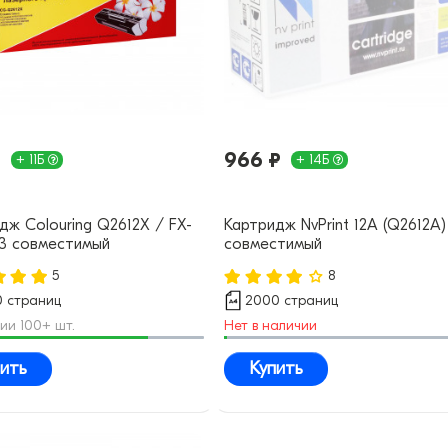
₽
966 ₽
+ 11Б
+ 14Б
дж Colouring Q2612X / FX-
Картридж NvPrint 12A (Q2612A)
03 совместимый
совместимый
5
8
 страниц
2000 страниц
ии 100+ шт.
Нет в наличии
ить
Купить