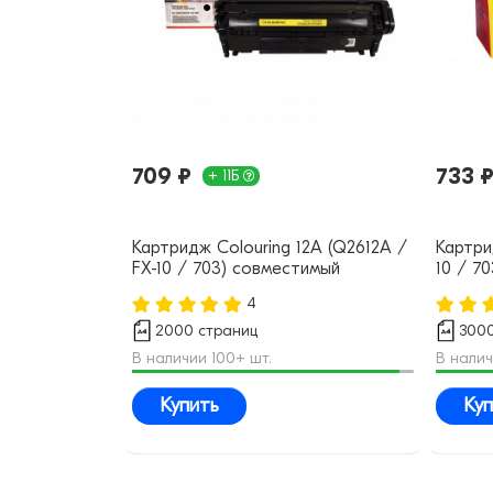
709 ₽
733 
+ 11Б
Картридж Colouring 12A (Q2612A /
Картри
FX-10 / 703) совместимый
10 / 7
4
2000 страниц
3000
В наличии 100+ шт.
В налич
Купить
Куп