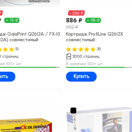
₽
- 266 ₽
₽
886 ₽
+ 7Б
+ 13Б
1152 ₽
дж GalaPrint Q2612A / FX-10
Картридж ProfiLine Q2612X
(12A) совместимый
совместимый
51
35
 страниц
3000 страниц
ии 100+ шт.
В наличии 100+ шт.
ить
Купить