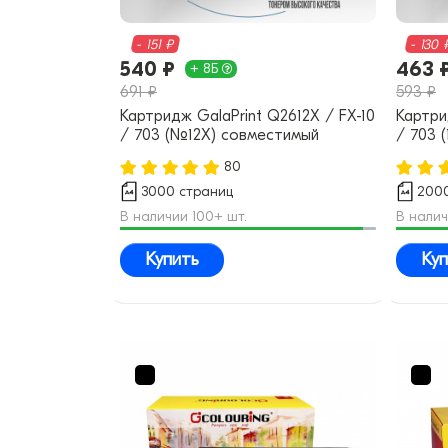
- 151 ₽
- 130 
540 ₽
463 
+ 8Б
691 ₽
593 ₽
Картридж GalaPrint Q2612X / FX-10
Картри
/ 703 (№12X) совместимый
/ 703 
80
3000 страниц
2000
В наличии 100+ шт.
В налич
Купить
Куп