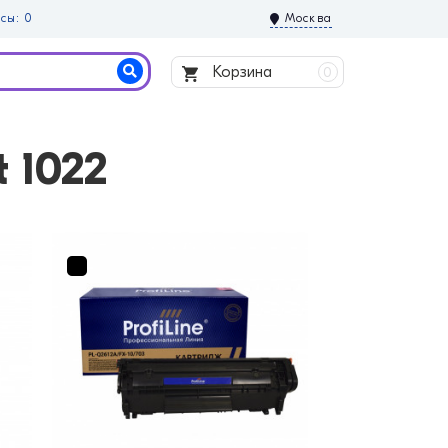
сы: 0
Москва
Корзина
0
 1022