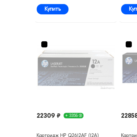
Купить
Куп
22309 ₽
2285
+ 335Б
Картридж HP Q2612AF (12A)
Картр