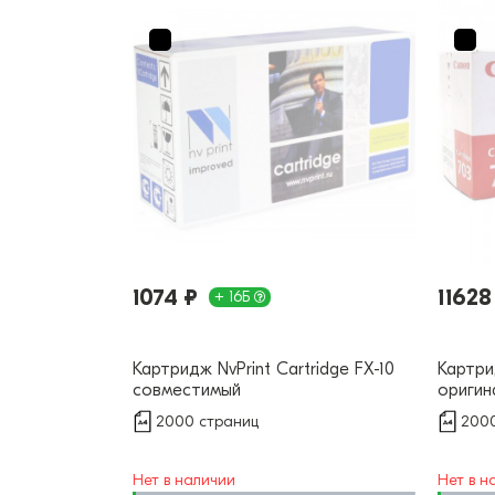
1074 ₽
11628
+ 16Б
Картридж NvPrint Cartridge FX-10
Картри
совместимый
оригин
2000 страниц
2000
Нет в наличии
Нет в н