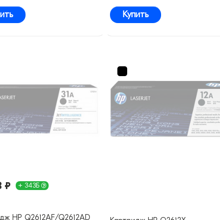
ить
Купить
8 ₽
+ 343Б
идж HP Q2612AF/Q2612AD