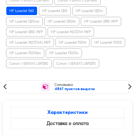
Canon i-SENSYS LBP3300
Canon i-SENSYS LBP3360
HP LaserJet 1160
HP LaserJet 1320
HP LaserJet 1320n
HP LaserJet 1320nw
HP LaserJet 1320tn
HP LaserJet 3390 MFP
HP LaserJet 3392 MFP
HP LaserJet M2727nf MFP
HP LaserJet M2727nfs MFP
HP LaserJet P2014
HP LaserJet P2015
HP LaserJet P2015dn
HP LaserJet P2015n
Canon i-SENSYS LBP3310
Canon i-SENSYS LBP3370
Самовывоз:
4867 пунктов выдачи
Характеристики
Доставка и оплата