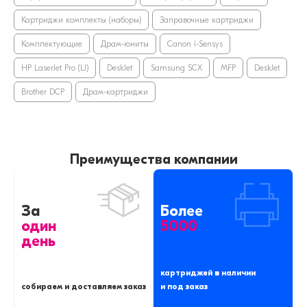
Картриджи комплекты (наборы)
Заправочные картриджи
Комплектующие
Драм-юниты
Canon i-Sensys
HP LaserJet Pro (LJ)
DeskJet
Samsung SCX
MFP
DeskJet
Brother DCP
Драм-картриджи
Преимущества компании
За
Более
один
5000
день
картриджей в наличии
собираем и доставляем заказ
и под заказ