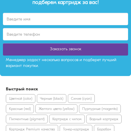
подберем картридж за вас!
Заказать звонок
Менеджер задаст несколько вопросов и подберет лучший
вариант покупки.
Быстрый поиск
Цветной (color)
Черные (black)
Синие (cyan)
Красные (red)
Желтого цвета (yellow)
Пурпурные (magenta)
Пигментные (pigment)
Картридж с чипом
Водный картридж
Картридж Premium качества
Тонер-картридж
Барабан