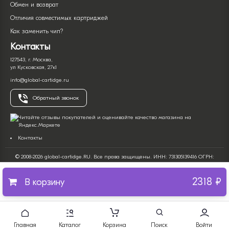
Обмен и возврат
Отличия совместимых картриджей
Как заменить чип?
Контакты
127543, г. Москва,
ул Кусковская, 27к1
info@global-cartidge.ru
Обратный звонок
Контакты
© 2008-2026 global-cartidge.RU. Все права защищены. ИНН: 731305139416 ОГРН:
322732500017266. Интернет-магазин продажи расходных материалов для оргтехники
(печатной офисной техники).
2318 ₽
Все имена и торговые марки являются собственностью их владельцев и
В корзину
используются только с целью описания продукта. Вся информация на сайте носит
справочный характер и ни при каких условиях не является публичной офертой,
определяемой положениями Статьи 437 Гражданского кодекса Российской
Федерации. Информация о товарах, их характеристиках и комплектации, а также
ценах, может как содержать ошибки, так и быть изменена производителем без
Главная
Каталог
Корзина
Поиск
Войти
предварительного уведомления.