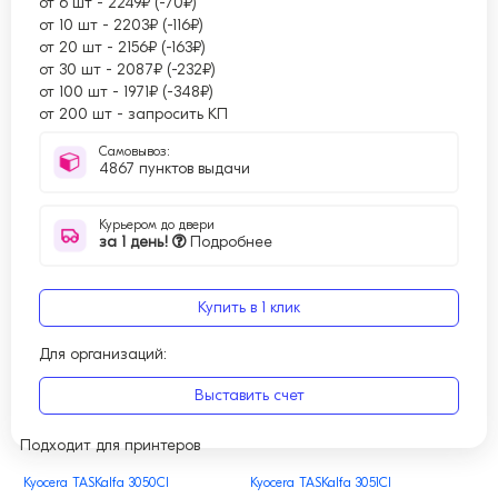
от 6 шт
-
2249₽ (-70₽)
от 10 шт
-
2203₽ (-116₽)
от 20 шт
-
2156₽ (-163₽)
от 30 шт
-
2087₽ (-232₽)
от 100 шт
-
1971₽ (-348₽)
от 200 шт
-
запросить КП
Самовывоз:
4867 пунктов выдачи
Курьером до двери
за 1 день!
Подробнее
Купить в 1 клик
Для организаций:
Выставить счет
Подходит для принтеров
Kyocera TASKalfa 3050CI
Kyocera TASKalfa 3051CI