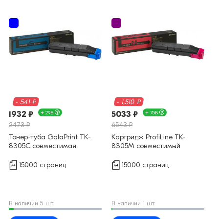
- 541 ₽
- 1,510 ₽
1932 ₽
+ 29Б
5033 ₽
+ 75Б
2473 ₽
6543 ₽
Тонер-туба GalaPrint TK-
Картридж ProfiLine TK-
8305C совместимая
8305M совместимый
15000 страниц
15000 страниц
В наличии 5 шт.
В наличии 1 шт.