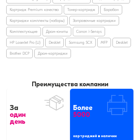
Картридж Premium качества
Тонер-картридж
Барабан
Картриджи комплекты (наборы)
Заправочные картриджи
Комплектующие
Драм-юниты
Canon i-Sensys
HP LaserJet Pro (LJ)
DeskJet
Samsung SCX
MFP
DeskJet
Brother DCP
Драм-картриджи
Преимущества компании
За
Более
один
5000
день
картриджей в наличии