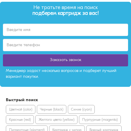
Не тратьте время на поиск
подберем картридж за вас!
Заказать звонок
Менеджер задаст несколько вопросов и подберет лучший
вариант покупки.
Быстрый поиск
Цветной (color)
Черные (black)
Синие (cyan)
Красные (red)
Желтого цвета (yellow)
Пурпурные (magenta)
Пигментные (pigment)
Картридж с чипом
Водный картридж