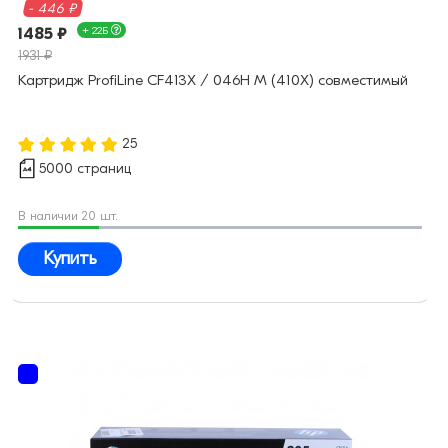
- 446 ₽
1485 ₽
+ 22Б
1931 ₽
Картридж ProfiLine CF413X / 046H M (410X) совместимый
25
5000 страниц
В наличии 20 шт.
Купить