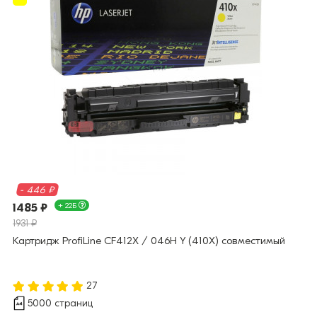
- 446 ₽
1485 ₽
+ 22Б
1931 ₽
Картридж ProfiLine CF412X / 046H Y (410X) совместимый
27
5000 страниц