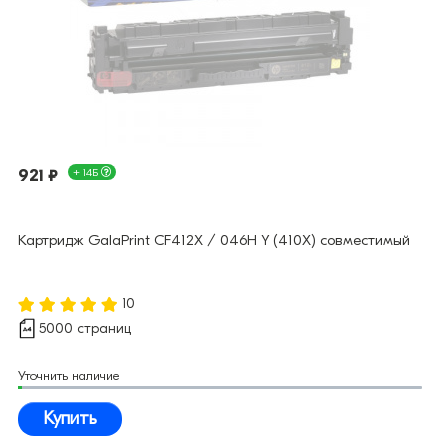
921 ₽
+ 14Б
Картридж GalaPrint CF412X / 046H Y (410X) совместимый
10
5000 страниц
Уточнить наличие
Купить