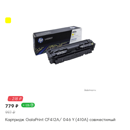
- 218 ₽
779 ₽
+ 12Б
997 ₽
Картридж GalaPrint CF412A/ 046 Y (410A) совместимый