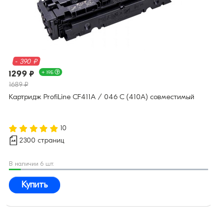
- 390 ₽
1299 ₽
+ 19Б
1689 ₽
Картридж ProfiLine CF411A / 046 C (410A) совместимый
10
2300 страниц
В наличии 6 шт.
Купить