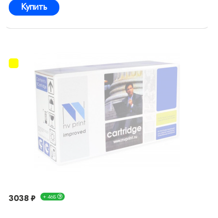
Купить
3038 ₽
+ 46Б