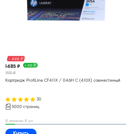
- 446 ₽
1485 ₽
+ 22Б
1931 ₽
Картридж ProfiLine CF411X / 046H C (410X) совместимый
30
5000 страниц
В наличии 8 шт.
Купить