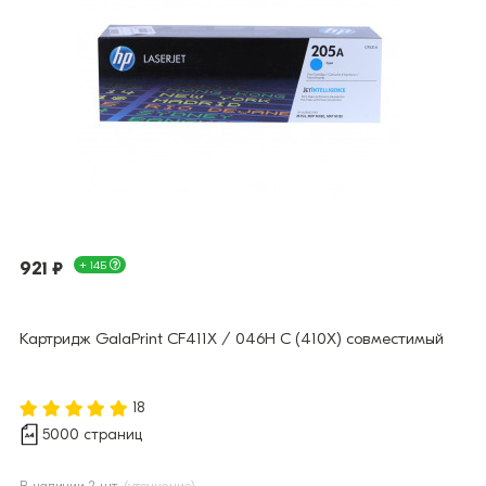
921 ₽
+ 14Б
Картридж GalaPrint CF411X / 046H C (410X) совместимый
18
5000 страниц
В наличии 2 шт.
(уточнение)