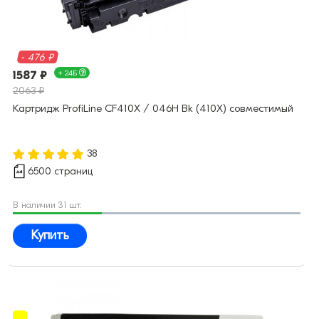
- 476 ₽
1587 ₽
+ 24Б
2063 ₽
Картридж ProfiLine CF410X / 046H Bk (410X) совместимый
38
6500 страниц
В наличии 31 шт.
Купить