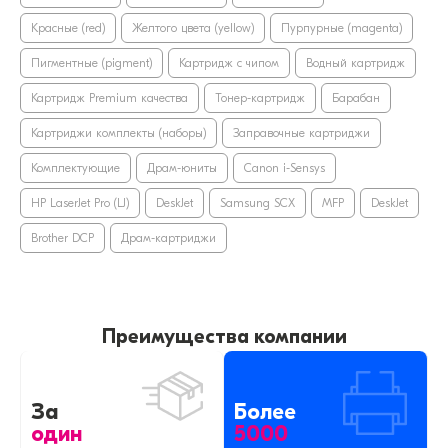
Красные (red)
Желтого цвета (yellow)
Пурпурные (magenta)
Пигментные (pigment)
Картридж с чипом
Водный картридж
Картридж Premium качества
Тонер-картридж
Барабан
Картриджи комплекты (наборы)
Заправочные картриджи
Комплектующие
Драм-юниты
Canon i-Sensys
HP LaserJet Pro (LJ)
DeskJet
Samsung SCX
MFP
DeskJet
Brother DCP
Драм-картриджи
Преимущества компании
За
Более
один
5000