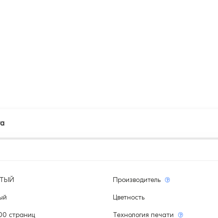
та
ЫТЫЙ
Производитель
ый
Цветность
00 страниц
Технология печати