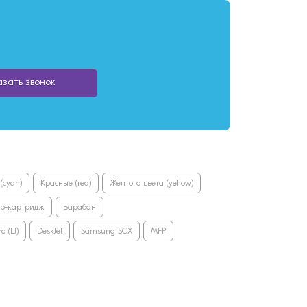
азать звонок
(cyan)
Красные (red)
Желтого цвета (yellow)
ер-картридж
Барабан
o (LJ)
DeskJet
Samsung SCX
MFP