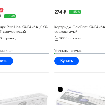
 ₽
274 ₽
+ 4Б
₽
+ 7Б
дж ProfiLine KX-FA76A / KX-
Картридж GalaPrint KX-FA76
7 совместимый
совместимый
0 страниц
2000 страниц
чии 4 шт.
Уточнить наличие
пить
Купить