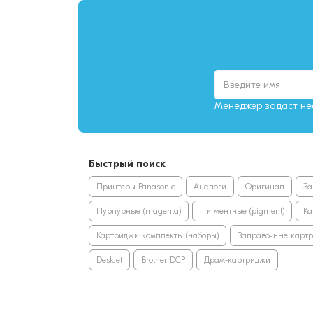
Менеджер задаст нес
Быстрый поиск
Принтеры Panasonic
Аналоги
Оригинал
За
Пурпурные (magenta)
Пигментные (pigment)
Ка
Картриджи комплекты (наборы)
Заправочные карт
DeskJet
Brother DCP
Драм-картриджи