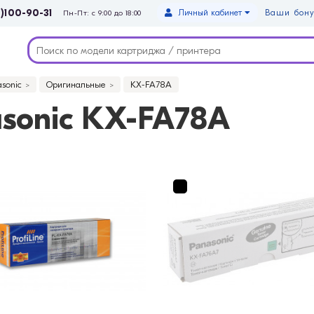
)100-90-31
Личный кабинет
Ваши бону
Пн-Пт: с 9:00 до 18:00
asonic
Оригинальные
KX-FA78A
sonic KX-FA78A