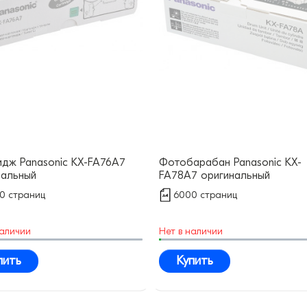
идж Panasonic KX-FA76A7
Фотобарабан Panasonic KX-
нальный
FA78A7 оригинальный
0 страниц
6000 страниц
наличии
Нет в наличии
пить
Купить