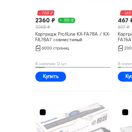
- 708 ₽
- 140
2360 ₽
467 
+ 35Б
3068 ₽
607 ₽
Картридж ProfiLine KX-FA78A / KX-
Картри
FA78A7 совместимый
FA76A
6000 страниц
200
В наличии 12 шт.
В нали
Купить
Ку