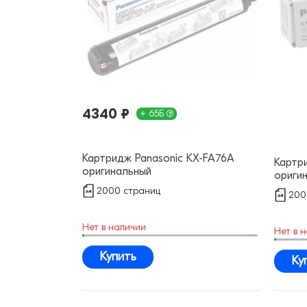
4340 ₽
+ 65Б
Картридж Panasonic KX-FA76A
Картр
оригинальный
ориги
2000 страниц
200
Нет в наличии
Нет в 
Купить
Ку