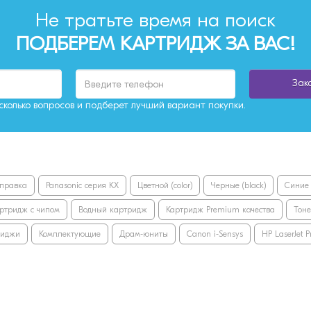
Не тратьте время на поиск
ПОДБЕРЕМ КАРТРИДЖ ЗА ВАС!
Зак
колько вопросов и подберет лучший вариант покупки.
правка
Panasonic серия KX
Цветной (color)
Черные (black)
Синие 
ртридж с чипом
Водный картридж
Картридж Premium качества
Тон
риджи
Комплектующие
Драм-юниты
Canon i-Sensys
HP LaserJet Pr