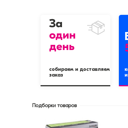
За
один
день
собираем и доставляем
к
заказ
и
Подборки товаров