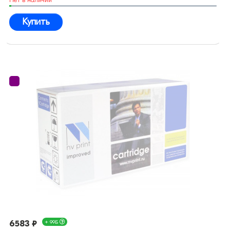
Купить
6583 ₽
+ 99Б