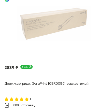
2839 ₽
+ 43Б
Драм-картридж GalaPrint 108R00861 совместимый
1
80000 страниц