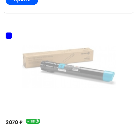
2070 ₽
+ 31Б