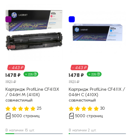
- 443 ₽
- 443 ₽
1478 ₽
+ 22Б
1478 ₽
+ 22Б
1921 ₽
1921 ₽
Картридж ProfiLine CF413X
Картридж ProfiLine CF411X /
/ 046H M (410X)
046H C (410X)
совместимый
совместимый
25
30
5000 страниц
5000 страниц
В наличии 15 шт.
В наличии 2 шт.