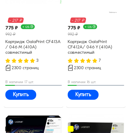
- 217 ₽
- 217 ₽
775 ₽
+ 12Б
775 ₽
+ 12Б
992 ₽
992 ₽
Картридж GalaPrint CF413A
Картридж GalaPrint
/ 046 M (410A)
CF412A/ 046 Y (410A)
совместимый
совместимый
3
7
2300 страниц
2300 страниц
В наличии 17 шт.
В наличии 16 шт.
Купить
Купить