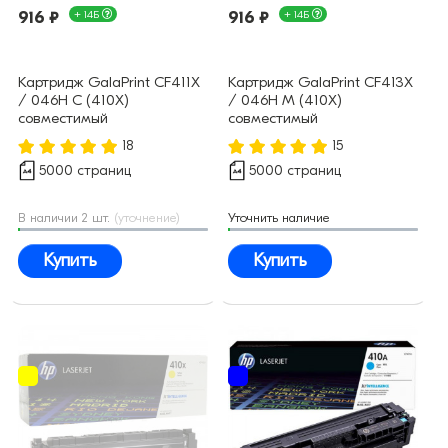
916 ₽
+ 14Б
916 ₽
+ 14Б
Картридж GalaPrint CF411X
Картридж GalaPrint CF413X
/ 046H C (410X)
/ 046H M (410X)
совместимый
совместимый
18
15
5000 страниц
5000 страниц
В наличии 2 шт.
(уточнение)
Уточнить наличие
Купить
Купить