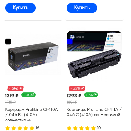
Купить
Купить
- 396 ₽
- 388 ₽
1319 ₽
+ 20Б
1293 ₽
+ 19Б
1715 ₽
1681 ₽
Картридж ProfiLine CF410A
Картридж ProfiLine CF411A /
/ 046 Bk (410A)
046 C (410A) совместимый
совместимый
16
10