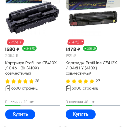
- 474 ₽
- 443 ₽
1580 ₽
+ 24Б
1478 ₽
+ 22Б
2054 ₽
1921 ₽
Картридж ProfiLine CF410X
Картридж ProfiLine CF412X
/ 046H Bk (410X)
/ 046H Y (410X)
совместимый
совместимый
38
27
6500 страниц
5000 страниц
В наличии 28 шт.
В наличии 48 шт.
Купить
Купить