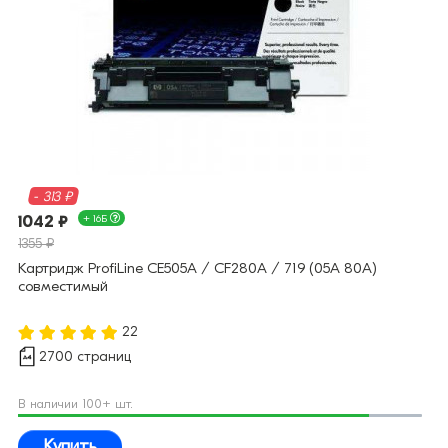
- 313 ₽
1042 ₽
+ 16Б
1355 ₽
Картридж ProfiLine CE505A / CF280A / 719 (05A 80A)
совместимый
22
2700 страниц
В наличии 100+ шт.
Купить