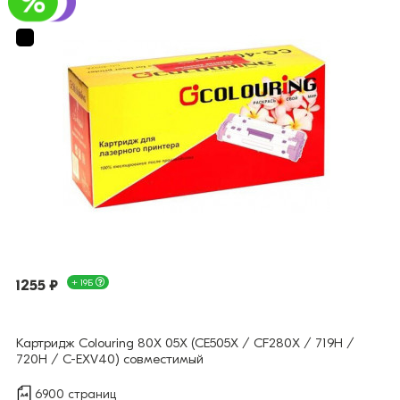
1255 ₽
+ 19Б
Картридж Colouring 80X 05X (CE505X / CF280X / 719H /
720H / C-EXV40) совместимый
6900 страниц