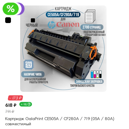
- 173 ₽
618 ₽
+ 9Б
791 ₽
Картридж GalaPrint CE505A / CF280A / 719 (05A / 80A)
совместимый