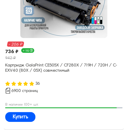
- 206 ₽
736 ₽
+ 11Б
942 ₽
Картридж GalaPrint CE505X / CF280X / 719H / 720H / C-
EXV40 (80X / 05X) совместимый
36
6900 страниц
В наличии 100+ шт.
Купить