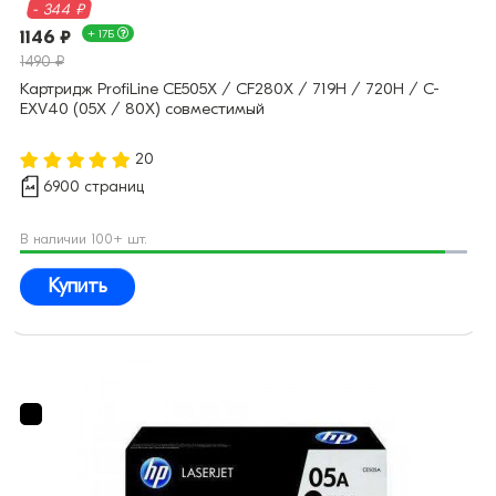
- 344 ₽
1146 ₽
+ 17Б
1490 ₽
Картридж ProfiLine CE505X / CF280X / 719H / 720H / C-
EXV40 (05X / 80X) совместимый
20
6900 страниц
В наличии 100+ шт.
Купить