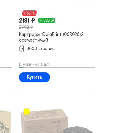
- 611 ₽
2181 ₽
+ 33Б
2792 ₽
0
Картридж GalaPrint 106R02612
совместимый
10000 страниц
В наличии 6 шт.
Купить