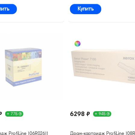
пить
Купить
₽
6298 ₽
+ 77Б
+ 94Б
дж ProfiLine 106R02611
Драм-картридж ProfiLine 108R