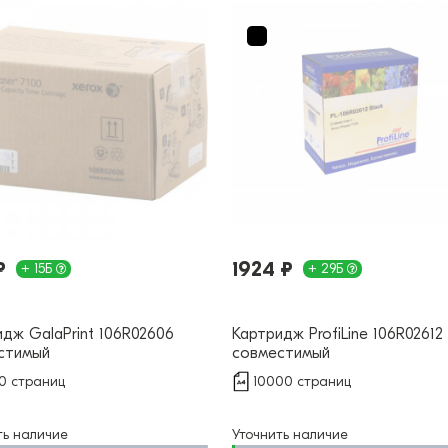
₽
1924 ₽
+ 15Б
+ 29Б
дж GalaPrint 106R02606
Картридж ProfiLine 106R02612
стимый
совместимый
0 страниц
10000 страниц
ть наличие
Уточнить наличие