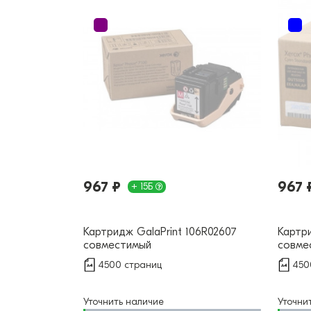
967 ₽
967 
+ 15Б
Картридж GalaPrint 106R02607
Картри
совместимый
совме
4500 страниц
450
Уточнить наличие
Уточни