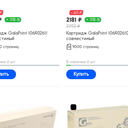
 ₽
- 611 ₽
₽
2181 ₽
+ 33Б
+ 33Б
2792 ₽
дж GalaPrint 106R02611
Картридж GalaPrint 106R0261
стимый
совместимый
0 страниц
9000 страниц
чии 6 шт.
В наличии 6 шт.
пить
Купить