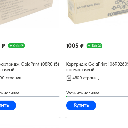
 ₽
1005 ₽
+ 63Б
+ 15Б
артридж GalaPrint 108R01151
Картридж GalaPrint 106R0260
стимый
совместимый
00 страниц
4500 страниц
ть наличие
Уточнить наличие
пить
Купить