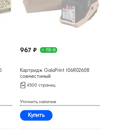
967 ₽
+ 15Б
5
Картридж GalaPrint 106R02608
совместимый
4500 страниц
Уточнить наличие
Купить