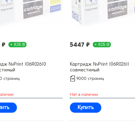
 ₽
5447 ₽
+ 82Б
+ 82Б
дж NvPrint 106R02610
Картридж NvPrint 106R02611
стимый
совместимый
0 страниц
9000 страниц
наличии
Нет в наличии
пить
Купить