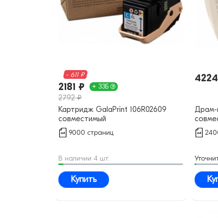
- 611 ₽
4224
2181 ₽
+ 33Б
2792 ₽
Картридж GalaPrint 106R02609
Драм-к
совместимый
совме
9000 страниц
240
В наличии 4 шт.
Уточни
Купить
Ку