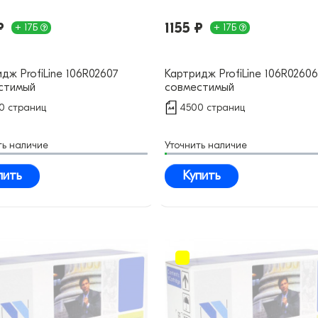
₽
1155 ₽
+ 17Б
+ 17Б
дж ProfiLine 106R02607
Картридж ProfiLine 106R02606
стимый
совместимый
0 страниц
4500 страниц
ть наличие
Уточнить наличие
пить
Купить