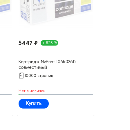
5447 ₽
+ 82Б
Картридж NvPrint 106R02612
совместимый
10000 страниц
Нет в наличии
Купить