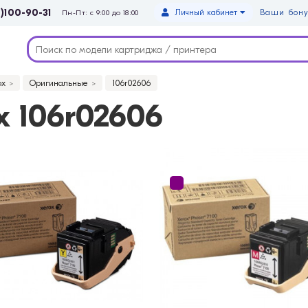
)100-90-31
Личный кабинет
Ваши бону
Пн-Пт: с 9:00 до 18:00
ox
Оригинальные
106r02606
 106r02606