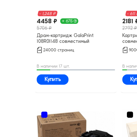
- 1,248 ₽
- 611
4458 ₽
2181 
+ 67Б
5706 ₽
2792 ₽
Драм-картридж GalaPrint
Картри
108R01148 совместимый
совме
24000 страниц
900
В наличии 17 шт.
В нали
Купить
Ку