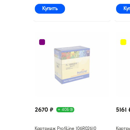
Купить
Ку
2670 ₽
5161 
+ 40Б
Картридж ProfiLine 106R02610
Картри