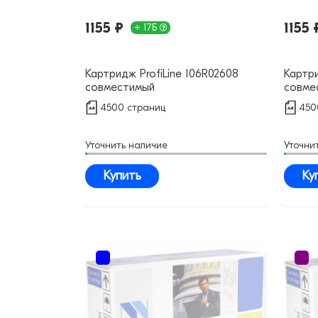
1155 ₽
1155 
+ 17Б
Картридж ProfiLine 106R02608
Картри
совместимый
совме
4500 страниц
450
Уточнить наличие
Уточни
Купить
Ку