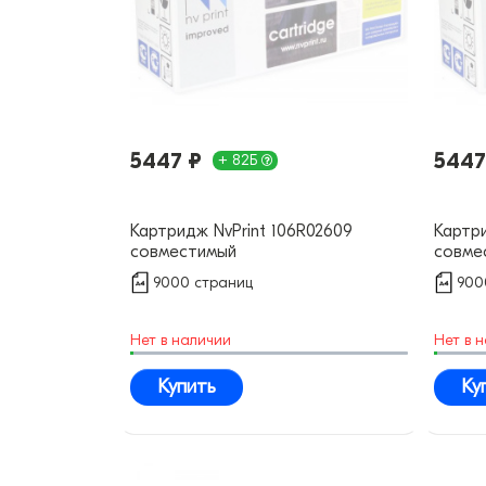
5447 ₽
5447
+ 82Б
Картридж NvPrint 106R02609
Картри
совместимый
совме
9000 страниц
900
Нет в наличии
Нет в 
Купить
Ку