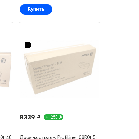
Купить
8339 ₽
+ 125Б
01148
Драм-картридж ProfiLine 108R01151