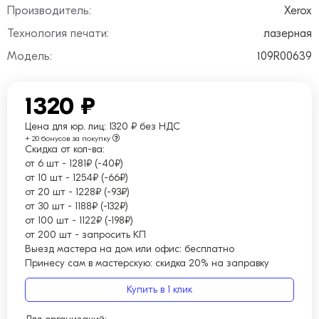
Производитель:
Xerox
Технология печати:
лазерная
Модель:
109R00639
1320 ₽
Цена для юр. лиц:
1320 ₽ без НДС
+ 20 бонусов за покупку
Скидка от кол-ва:
от 6 шт
-
1281₽ (-40₽)
от 10 шт
-
1254₽ (-66₽)
от 20 шт
-
1228₽ (-93₽)
от 30 шт
-
1188₽ (-132₽)
от 100 шт
-
1122₽ (-198₽)
от 200 шт
-
запросить КП
Выезд мастера на дом или офис:
бесплатно
Принесу сам в мастерскую:
скидка 20% на заправку
Купить в 1 клик