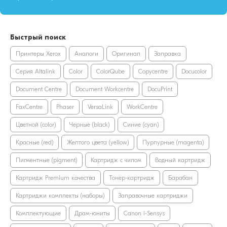
Быстрый поиск
Принтеры Xerox
Аналоги
Оригинал
Заправка
Серия Altalink
Color
ColorQube
Copycentre
Docucolor
Document Centre
Document Workcentre
DocuPrint
FaxCentre
Phaser
VersaLink
WorkCentre
Цветной (color)
Черные (black)
Синие (cyan)
Красные (red)
Желтого цвета (yellow)
Пурпурные (magenta)
Пигментные (pigment)
Картридж с чипом
Водный картридж
Картридж Premium качества
Тонер-картридж
Барабан
Картриджи комплекты (наборы)
Заправочные картриджи
Комплектующие
Драм-юниты
Canon i-Sensys