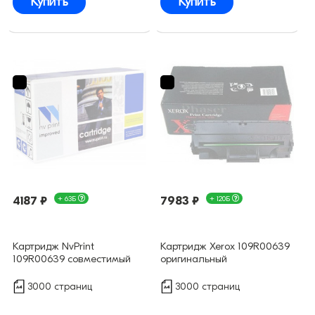
Купить
Купить
4187 ₽
+ 63Б
7983 ₽
+ 120Б
Картридж NvPrint
Картридж Xerox 109R00639
109R00639 совместимый
оригинальный
3000 страниц
3000 страниц