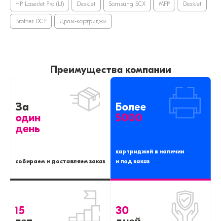
HP LaserJet Pro (LJ)
DeskJet
Samsung SCX
MFP
DeskJet
Brother DCP
Драм-картриджи
Преимущества компании
За
Более
один
5000
день
картриджей в наличии
собираем и доставляем заказ
и под заказ
15
30