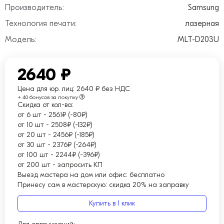
Производитель:
Samsung
Технология печати:
лазерная
Модель:
MLT-D203U
2640 ₽
Цена для юр. лиц:
2640 ₽ без НДС
+ 40 бонусов за покупку
Скидка от кол-ва:
от 6 шт
-
2561₽ (-80₽)
от 10 шт
-
2508₽ (-132₽)
от 20 шт
-
2456₽ (-185₽)
от 30 шт
-
2376₽ (-264₽)
от 100 шт
-
2244₽ (-396₽)
от 200 шт
-
запросить КП
Выезд мастера на дом или офис:
бесплатно
Принесу сам в мастерскую:
скидка 20% на заправку
Купить в 1 клик