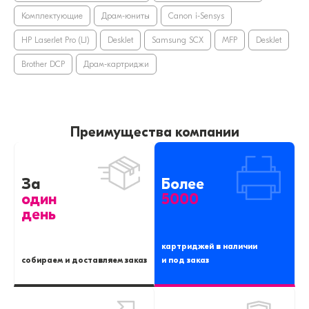
Комплектующие
Драм-юниты
Canon i-Sensys
HP LaserJet Pro (LJ)
DeskJet
Samsung SCX
MFP
DeskJet
Brother DCP
Драм-картриджи
Преимущества компании
За
Более
один
5000
день
картриджей в наличии
собираем и доставляем заказ
и под заказ