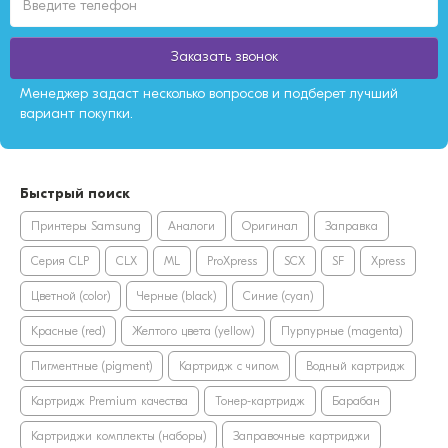
Заказать звонок
Менеджер задаст несколько вопросов и подберет лучший
вариант покупки.
Быстрый поиск
Принтеры Samsung
Аналоги
Оригинал
Заправка
Серия CLP
CLX
ML
ProXpress
SCX
SF
Xpress
Цветной (color)
Черные (black)
Синие (cyan)
Красные (red)
Желтого цвета (yellow)
Пурпурные (magenta)
Пигментные (pigment)
Картридж с чипом
Водный картридж
Картридж Premium качества
Тонер-картридж
Барабан
Картриджи комплекты (наборы)
Заправочные картриджи