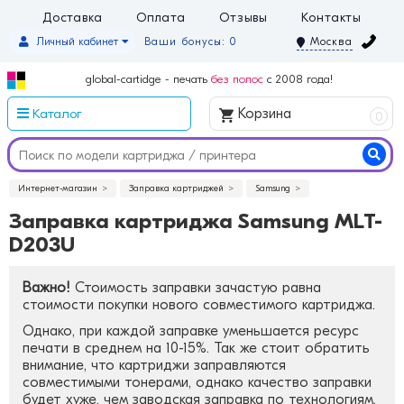
Доставка
Оплата
Отзывы
Контакты
Личный кабинет
Ваши бонусы: 0
Москва
global-cartidge - печать
без полос
с 2008 года!
Каталог
Корзина
0
Интернет-магазин
Заправка картриджей
Samsung
Заправка картриджа Samsung MLT-
D203U
Важно!
Стоимость заправки зачастую равна
стоимости покупки нового совместимого картриджа.
Однако, при каждой заправке уменьшается ресурс
печати в среднем на 10-15%. Так же стоит обратить
внимание, что картриджи заправляются
совместимыми тонерами, однако качество заправки
будет хуже, чем заводская заправка по технологиям.