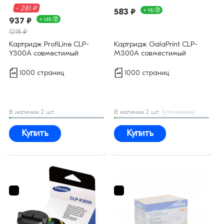
- 281 ₽
583 ₽
+ 9Б
937 ₽
+ 14Б
1218 ₽
Картридж ProfiLine CLP-
Картридж GalaPrint CLP-
Y300A совместимый
M300A совместимый
1000 страниц
1000 страниц
В наличии 2 шт.
В наличии 2 шт.
(уточнение)
Купить
Купить