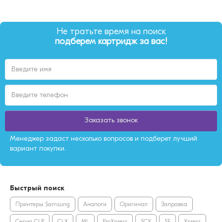
Не тратьте время на поиск
подберем картридж за вас!
Заказать звонок
Менеджер задаст несколько вопросов и подберет лучший
вариант покупки.
Быстрый поиск
Принтеры Samsung
Аналоги
Оригинал
Заправка
Серия CLP
CLX
ML
ProXpress
SCX
SF
Xpress