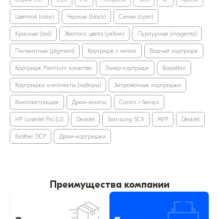
Цветной (color)
Черные (black)
Синие (cyan)
Красные (red)
Желтого цвета (yellow)
Пурпурные (magenta)
Пигментные (pigment)
Картридж с чипом
Водный картридж
Картридж Premium качества
Тонер-картридж
Барабан
Картриджи комплекты (наборы)
Заправочные картриджи
Комплектующие
Драм-юниты
Canon i-Sensys
HP LaserJet Pro (LJ)
DeskJet
Samsung SCX
MFP
DeskJet
Brother DCP
Драм-картриджи
Преимущества компании