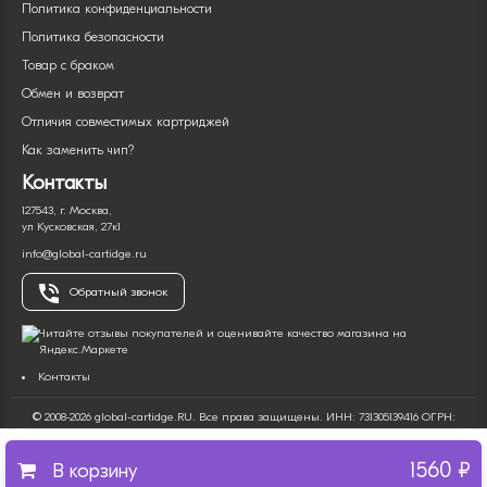
Политика конфиденциальности
Политика безопасности
Товар с браком
Обмен и возврат
Отличия совместимых картриджей
Как заменить чип?
Контакты
127543, г. Москва,
ул Кусковская, 27к1
info@global-cartidge.ru
Обратный звонок
Контакты
© 2008-2026 global-cartidge.RU. Все права защищены. ИНН: 731305139416 ОГРН:
322732500017266. Интернет-магазин продажи расходных материалов для оргтехники
(печатной офисной техники).
1560 ₽
Все имена и торговые марки являются собственностью их владельцев и
В корзину
используются только с целью описания продукта. Вся информация на сайте носит