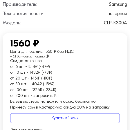
Производитель:
Samsung
Технология печати:
лазерная
Модель:
CLP-K300A
1560 ₽
Цена для юр. лиц:
1560 ₽ без НДС
+ 23 бонусов за покупку
Скидка от кол-ва:
от 6 шт
-
1514₽ (-47₽)
от 10 шт
-
1482₽ (-78₽)
от 20 шт
-
1451₽ (-110₽)
от 30 шт
-
1404₽ (-156₽)
от 100 шт
-
1326₽ (-234₽)
от 200 шт
-
запросить КП
Выезд мастера на дом или офис:
бесплатно
Принесу сам в мастерскую:
скидка 20% на заправку
Купить в 1 клик