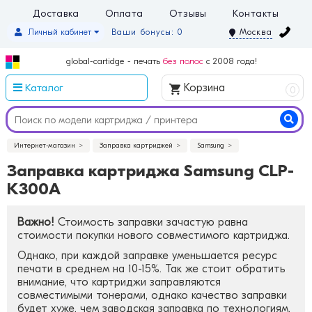
Доставка
Оплата
Отзывы
Контакты
Личный кабинет
Ваши бонусы: 0
Москва
global-cartidge - печать
без полос
с 2008 года!
Каталог
Корзина
0
Интернет-магазин
Заправка картриджей
Samsung
Заправка картриджа Samsung CLP-
K300A
Важно!
Стоимость заправки зачастую равна
стоимости покупки нового совместимого картриджа.
Однако, при каждой заправке уменьшается ресурс
печати в среднем на 10-15%. Так же стоит обратить
внимание, что картриджи заправляются
совместимыми тонерами, однако качество заправки
будет хуже, чем заводская заправка по технологиям.