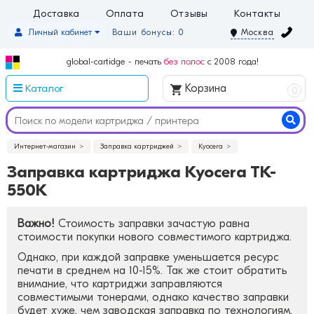
Доставка
Оплата
Отзывы
Контакты
Личный кабинет
Ваши бонусы: 0
Москва
global-cartidge - печать
без полос
с 2008 года!
Каталог
Корзина
0
Интернет-магазин
Заправка картриджей
Kyocera
Заправка картриджа Kyocera TK-
550K
Важно!
Стоимость заправки зачастую равна
стоимости покупки нового совместимого картриджа.
Однако, при каждой заправке уменьшается ресурс
печати в среднем на 10-15%. Так же стоит обратить
внимание, что картриджи заправляются
совместимыми тонерами, однако качество заправки
будет хуже, чем заводская заправка по технологиям.