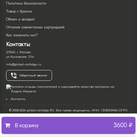
Политика безопасности
Товар с браком
Обмен и возврат
Отличия совместимых картриджей
Как заменить чип?
Контакты
127543, г. Москва,
ул Кусковская, 27к1
info@global-cartidge.ru
Обратный звонок
Контакты
© 2008-2026 global-cartidge.RU. Все права защищены. ИНН: 731305139416 ОГРН:
322732500017266. Интернет-магазин продажи расходных материалов для оргтехники
(печатной офисной техники).
3600 ₽
Все имена и торговые марки являются собственностью их владельцев и
В корзину
используются только с целью описания продукта. Вся информация на сайте носит
справочный характер и ни при каких условиях не является публичной офертой,