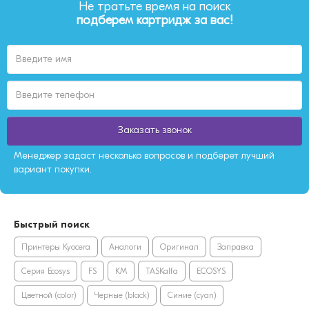
Не тратьте время на поиск
подберем картридж за вас!
Заказать звонок
Менеджер задаст несколько вопросов и подберет лучший
вариант покупки.
Быстрый поиск
Принтеры Kyocera
Аналоги
Оригинал
Заправка
Серия Ecosys
FS
KM
TASKalfa
ECOSYS
Цветной (color)
Черные (black)
Синие (cyan)