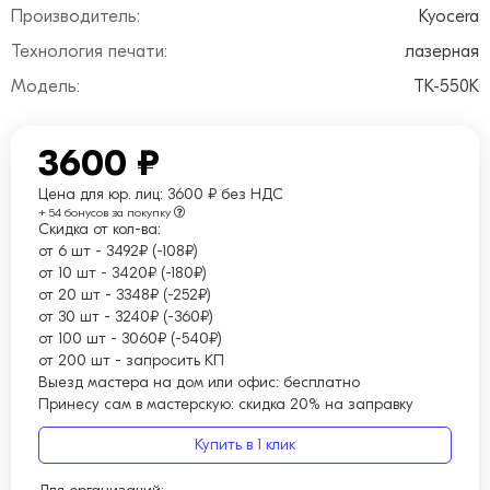
Производитель:
Kyocera
Технология печати:
лазерная
Модель:
TK-550K
3600 ₽
Цена для юр. лиц:
3600 ₽ без НДС
+ 54 бонусов за покупку
Скидка от кол-ва:
от 6 шт
-
3492₽ (-108₽)
от 10 шт
-
3420₽ (-180₽)
от 20 шт
-
3348₽ (-252₽)
от 30 шт
-
3240₽ (-360₽)
от 100 шт
-
3060₽ (-540₽)
от 200 шт
-
запросить КП
Выезд мастера на дом или офис:
бесплатно
Принесу сам в мастерскую:
скидка 20% на заправку
Купить в 1 клик