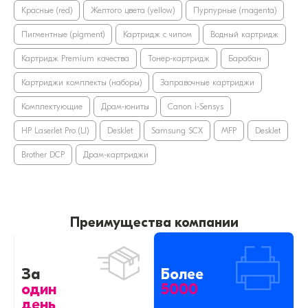
Красные (red)
Желтого цвета (yellow)
Пурпурные (magenta)
Пигментные (pigment)
Картридж с чипом
Водный картридж
Картридж Premium качества
Тонер-картридж
Барабан
Картриджи комплекты (наборы)
Заправочные картриджи
Комплектующие
Драм-юниты
Canon i-Sensys
HP LaserJet Pro (LJ)
DeskJet
Samsung SCX
MFP
DeskJet
Brother DCP
Драм-картриджи
Преимущества компании
За
Более
один
5000
день