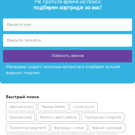
Не тратьте время на поиск
подберем картридж за вас!
Заказать звонок
Менеджер задаст несколько вопросов и подберет лучший
вариант покупки.
Быстрый поиск
Цветной (color)
Черные (black)
Синие (cyan)
Красные (red)
Желтого цвета (yellow)
Пурпурные (magenta)
Пигментные (pigment)
Картридж с чипом
Водный картридж