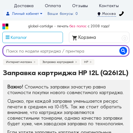
Доставка
Оплата
Отзывы
Контакты
Личный кабинет
Ваши бонусы: 0
Москва
global-cartidge - печать
без полос
с 2008 года!
Каталог
Корзина
0
Интернет-магазин
Заправка картриджей
HP
Заправка картриджа HP 12L (Q2612L)
Важно!
Стоимость заправки зачастую равна
стоимости покупки нового совместимого картриджа.
Однако, при каждой заправке уменьшается ресурс
печати в среднем на 10-15%. Так же стоит обратить
внимание, что картриджи заправляются
совместимыми тонерами, однако качество заправки
будет хуже, чем заводская заправка по технологиям.
Если хотите заправить картридж оригинальным