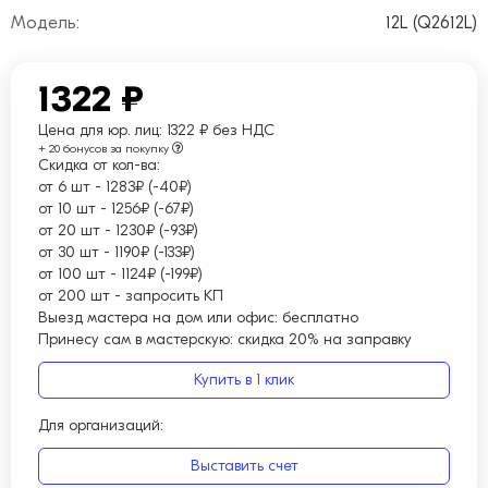
Модель:
12L (Q2612L)
1322 ₽
Цена для юр. лиц:
1322 ₽ без НДС
+ 20 бонусов за покупку
Скидка от кол-ва:
от 6 шт
-
1283₽ (-40₽)
от 10 шт
-
1256₽ (-67₽)
от 20 шт
-
1230₽ (-93₽)
от 30 шт
-
1190₽ (-133₽)
от 100 шт
-
1124₽ (-199₽)
от 200 шт
-
запросить КП
Выезд мастера на дом или офис:
бесплатно
Принесу сам в мастерскую:
скидка 20% на заправку
Купить в 1 клик
Для организаций:
Выставить счет