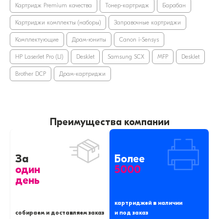
Картридж Premium качества
Тонер-картридж
Барабан
Картриджи комплекты (наборы)
Заправочные картриджи
Комплектующие
Драм-юниты
Canon i-Sensys
HP LaserJet Pro (LJ)
DeskJet
Samsung SCX
MFP
DeskJet
Brother DCP
Драм-картриджи
Преимущества компании
За
Более
один
5000
день
картриджей в наличии
собираем и доставляем заказ
и под заказ