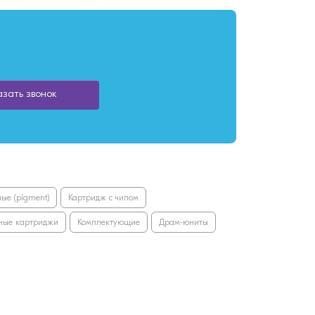
азать звонок
ые (pigment)
Картридж с чипом
ные картриджи
Комплектующие
Драм-юниты