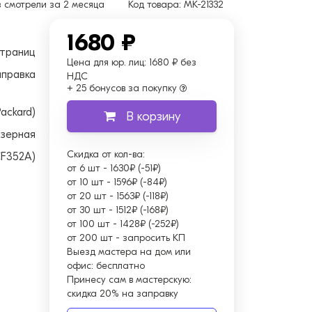
з
смотрели за 2 месяца
Код товара:
MK-21332
1680 ₽
страниц
Цена для юр. лиц:
1680 ₽ без
аправка
НДС
+ 25 бонусов за покупку
ackard)
В корзину
зерная
Скидка от кол-ва:
CF352A)
от 6 шт
-
1630₽ (-51₽)
от 10 шт
-
1596₽ (-84₽)
от 20 шт
-
1563₽ (-118₽)
от 30 шт
-
1512₽ (-168₽)
от 100 шт
-
1428₽ (-252₽)
от 200 шт
-
запросить КП
Выезд мастера на дом или
офис:
бесплатно
Принесу сам в мастерскую:
скидка 20% на заправку