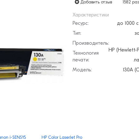
Добавить отзыв
1582 ра
Характеристики
Ресурс:
до 1000 
Тип:
з
Производитель:
HP (Hewlett-P
Технология
печати:
ла
Модель:
130A (
non i-SENSYS
HP Color LaserJet Pro