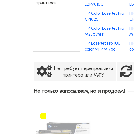
принтеров
LBP7010C
LB
HP Color LaserJet Pro
HP
CP1025
C
HP Color LaserJet Pro
HP
M275 MFP
MF
HP LaserJet Pro 100
HP
color MFP M175a
co
Не требует перепрошивки
принтера или МФУ
Не только заправляем, но и продаем!