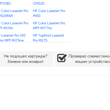
P7018C
CP1020
 Color LaserJet Pro
HP Color LaserJet Pro
P1025NW
M153
 Color LaserJet Pro
HP Color LaserJet Pro
P M176n
MFP M177fw
 LaserJet Pro 100
HP TopShot LaserJet
lor MFP M175nw
Pro M275
Не подошел картридж?
Проверка совместимо
Замена или возврат
вашим устройство