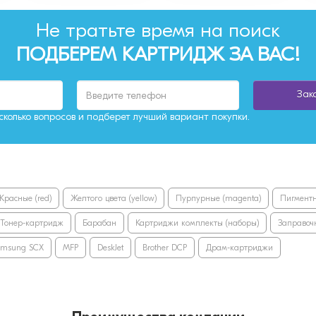
Не тратьте время на поиск
ПОДБЕРЕМ КАРТРИДЖ ЗА ВАС!
Зак
колько вопросов и подберет лучший вариант покупки.
Красные (red)
Желтого цвета (yellow)
Пурпурные (magenta)
Пигментн
Тонер-картридж
Барабан
Картриджи комплекты (наборы)
Заправоч
amsung SCX
MFP
DeskJet
Brother DCP
Драм-картриджи