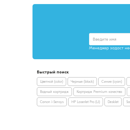
Менеджер задаст нес
Быстрый поиск
Цветной (color)
Черные (black)
Синие (cyan)
Водный картридж
Картридж Premium качества
Canon i-Sensys
HP LaserJet Pro (LJ)
DeskJet
S