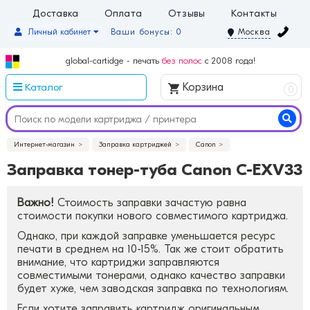
Доставка
Оплата
Отзывы
Контакты
Личный кабинет
Ваши бонусы: 0
Москва
global-cartidge - печать
без полос
с 2008 года!
Каталог
Корзина
0
Интернет-магазин
Заправка картриджей
Canon
Заправка тонер-туба Canon C-EXV33
Важно!
Стоимость заправки зачастую равна
стоимости покупки нового совместимого картриджа.
Однако, при каждой заправке уменьшается ресурс
печати в среднем на 10-15%. Так же стоит обратить
внимание, что картриджи заправляются
совместимыми тонерами, однако качество заправки
будет хуже, чем заводская заправка по технологиям.
Если хотите заправить картридж оригинальным