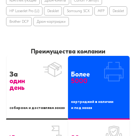
Комплектующие
Драм-юниты
Canon i-Sensys
HP LaserJet Pro (LJ)
DeskJet
Samsung SCX
MFP
DeskJet
Brother DCP
Драм-картриджи
Преимущества компании
За
Более
один
5000
день
картриджей в наличии
собираем и доставляем заказ
и под заказ