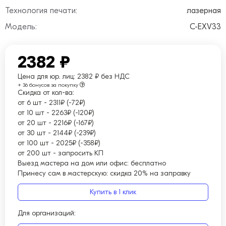
Технология печати:
лазерная
Модель:
C-EXV33
2382 ₽
Цена для юр. лиц:
2382 ₽ без НДС
+ 36 бонусов за покупку
Скидка от кол-ва:
от 6 шт
-
2311₽ (-72₽)
от 10 шт
-
2263₽ (-120₽)
от 20 шт
-
2216₽ (-167₽)
от 30 шт
-
2144₽ (-239₽)
от 100 шт
-
2025₽ (-358₽)
от 200 шт
-
запросить КП
Выезд мастера на дом или офис:
бесплатно
Принесу сам в мастерскую:
скидка 20% на заправку
Купить в 1 клик
Для организаций: