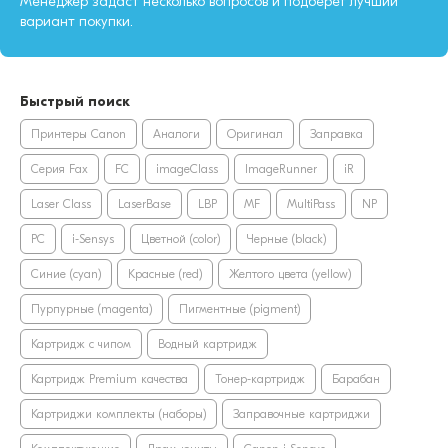
Менеджер задаст несколько вопросов и подберет лучший
вариант покупки.
Быстрый поиск
Принтеры Canon
Аналоги
Оригинал
Заправка
Серия Fax
FC
imageClass
ImageRunner
iR
Laser Class
LaserBase
LBP
MF
MultiPass
NP
PC
i-Sensys
Цветной (color)
Черные (black)
Синие (cyan)
Красные (red)
Желтого цвета (yellow)
Пурпурные (magenta)
Пигментные (pigment)
Картридж с чипом
Водный картридж
Картридж Premium качества
Тонер-картридж
Барабан
Картриджи комплекты (наборы)
Заправочные картриджи