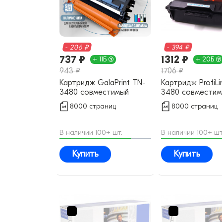
- 206 ₽
- 394 ₽
737 ₽
1312 ₽
+ 11Б
+ 20Б
943 ₽
1706 ₽
Картридж GalaPrint TN-
Картридж ProfiLi
3480 совместимый
3480 совместим
8000 страниц
8000 страниц
В наличии 100+ шт.
В наличии 100+ шт
Купить
Купить