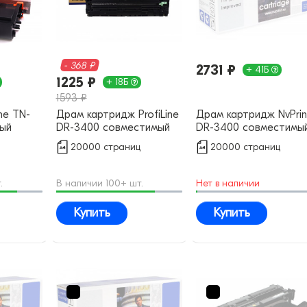
- 368 ₽
2731 ₽
+ 41Б
1225 ₽
+ 18Б
1593 ₽
ne TN-
Драм картридж ProfiLine
Драм картридж NvPrin
ый
DR-3400 совместимый
DR-3400 совместимы
20000 страниц
20000 страниц
.
В наличии 100+ шт.
Нет в наличии
Купить
Купить