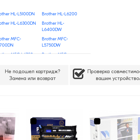
other HL-L5100DN
Brother HL-L6200
other HL-L6300DN
Brother HL-
L6400DW
other MFC-
Brother MFC-
5700DN
L5750DW
other MFC-L6750
Brother MFC-
L6800DW
Не подошел картридж?
Проверка совместимо
Замена или возврат
вашим устройство