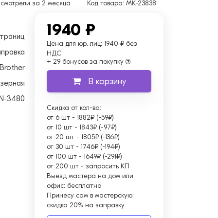
смотрели за 2 месяца
Код товара:
MK-23838
1940 ₽
страниц
Цена для юр. лиц:
1940 ₽ без
аправка
НДС
+ 29 бонусов за покупку
Brother
В корзину
зерная
N-3480
Скидка от кол-ва:
от 6 шт
-
1882₽ (-59₽)
от 10 шт
-
1843₽ (-97₽)
от 20 шт
-
1805₽ (-136₽)
от 30 шт
-
1746₽ (-194₽)
от 100 шт
-
1649₽ (-291₽)
от 200 шт
-
запросить КП
Выезд мастера на дом или
офис:
бесплатно
Принесу сам в мастерскую:
скидка 20% на заправку