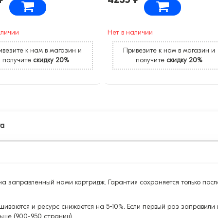
аличии
Нет в наличии
везите к нам в магазин и
Привезите к нам в магазин и
получите
скидку 20%
получите
скидку 20%
та
а заправленный нами картридж. Гарантия сохраняется только посл
шиваются и ресурс снижается на 5-10%. Если первый раз заправили 
ьше (900-950 страниц).