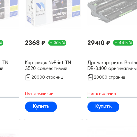
2368 ₽
29410 ₽
+ 36Б
+ 441Б
t TN-
Картридж NvPrint TN-
Драм-картридж Broth
ый
3520 совместимый
DR-3400 оригинальны
20000 страниц
20000 страниц
Нет в наличии
Нет в наличии
Купить
Купить