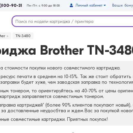
)100-90-31
Личный кабинет
Ваши бону
Пн-Пт: с 9:00 до 18:00
her
TN-3480
иджа Brother TN-348
а стоимости покупки нового совместимого картриджа.
ресурс печати в среднем на 10-15%. Так же стоит обратить
аправки будет хуже, чем заводская заправка по технология
ным тонером, то ориентируйтесь на 40-70% от цены оригин
 картридж заправляется совместимым тонером.
заправка картриджей" (более 90% клиентов покупают новый)
я за доставленные неудосбтва и ждем Вас за покупкой ново
нные совместимые картриджи. Приятных покупок!