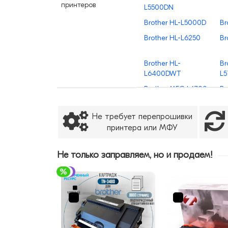
принтеров
L5500DN
Brother HL-L5000D
Br
Brother HL-L6250
Br
Brother HL-
Br
L6400DWT
L
Brother MFC-L6700
Br
Brother MFC-
Не требует перепрошивки
L6900DW
принтера или МФУ
Не только заправляем, но и продаем!