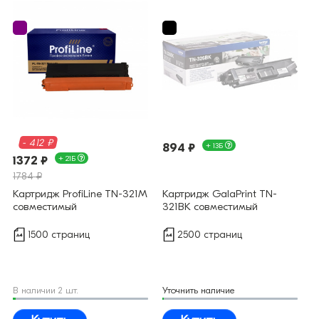
- 412 ₽
894 ₽
+ 13Б
1372 ₽
+ 21Б
1784 ₽
Картридж ProfiLine TN-321M
Картридж GalaPrint TN-
совместимый
321BK совместимый
1500 страниц
2500 страниц
В наличии 2 шт.
Уточнить наличие