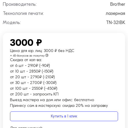
Производитель:
Brother
Технология печати:
лазерная
Модель:
TN-321BK
3000 ₽
Цена для юр. лиц:
3000 ₽ без НДС
+ 45 бонусов за покупку
Скидка от кол-ва:
от 6 шт
-
2910₽ (-90₽)
от 10 шт
-
2850₽ (-150₽)
от 20 шт
-
2790₽ (-210₽)
от 30 шт
-
2700₽ (-300₽)
от 100 шт
-
2550₽ (-450₽)
от 200 шт
-
запросить КП
Выезд мастера на дом или офис:
бесплатно
Принесу сам в мастерскую:
скидка 20% на заправку
Купить в 1 клик