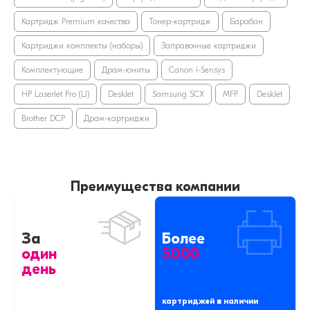
Картридж Premium качества
Тонер-картридж
Барабан
Картриджи комплекты (наборы)
Заправочные картриджи
Комплектующие
Драм-юниты
Canon i-Sensys
HP LaserJet Pro (LJ)
DeskJet
Samsung SCX
MFP
DeskJet
Brother DCP
Драм-картриджи
Преимущества компании
За
Более
один
5000
день
картриджей в наличии