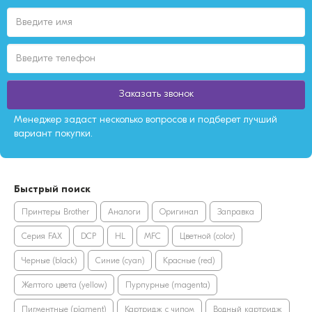
Заказать звонок
Менеджер задаст несколько вопросов и подберет лучший
вариант покупки.
Быстрый поиск
Принтеры Brother
Аналоги
Оригинал
Заправка
Серия FAX
DCP
HL
MFC
Цветной (color)
Черные (black)
Синие (cyan)
Красные (red)
Желтого цвета (yellow)
Пурпурные (magenta)
Пигментные (pigment)
Картридж с чипом
Водный картридж