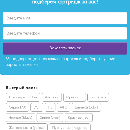
подберем картридж за вас!
Заказать звонок
Менеджер задаст несколько вопросов и подберет лучший
вариант покупки.
Быстрый поиск
Принтеры Brother
Аналоги
Оригинал
Заправка
Серия FAX
DCP
HL
MFC
Цветной (color)
Черные (black)
Синие (cyan)
Красные (red)
Желтого цвета (yellow)
Пурпурные (magenta)