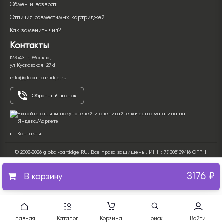
Обмен и возврат
Отличия совместимых картриджей
Как заменить чип?
Контакты
127543, г. Москва,
ул Кусковская, 27к1
info@global-cartidge.ru
Обратный звонок
Контакты
© 2008-2026 global-cartidge.RU. Все права защищены. ИНН: 731305139416 ОГРН:
322732500017266. Интернет-магазин продажи расходных материалов для оргтехники
(печатной офисной техники).
3176 ₽
Все имена и торговые марки являются собственностью их владельцев и
В корзину
используются только с целью описания продукта. Вся информация на сайте носит
справочный характер и ни при каких условиях не является публичной офертой,
определяемой положениями Статьи 437 Гражданского кодекса Российской
Федерации. Информация о товарах, их характеристиках и комплектации, а также
ценах, может как содержать ошибки, так и быть изменена производителем без
Главная
Каталог
Корзина
Поиск
Войти
предварительного уведомления.