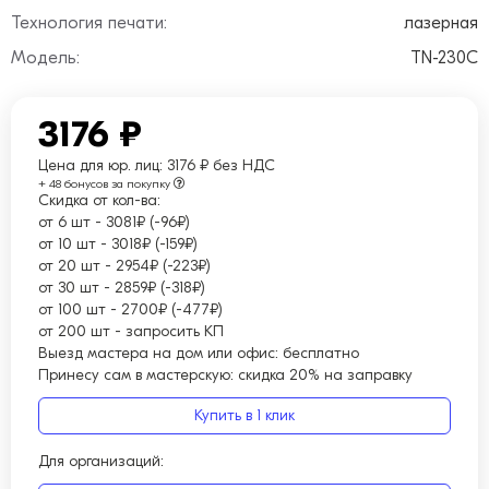
Технология печати:
лазерная
Модель:
TN-230C
3176 ₽
Цена для юр. лиц:
3176 ₽ без НДС
+ 48 бонусов за покупку
Скидка от кол-ва:
от 6 шт
-
3081₽ (-96₽)
от 10 шт
-
3018₽ (-159₽)
от 20 шт
-
2954₽ (-223₽)
от 30 шт
-
2859₽ (-318₽)
от 100 шт
-
2700₽ (-477₽)
от 200 шт
-
запросить КП
Выезд мастера на дом или офис:
бесплатно
Принесу сам в мастерскую:
скидка 20% на заправку
Купить в 1 клик
Для организаций: