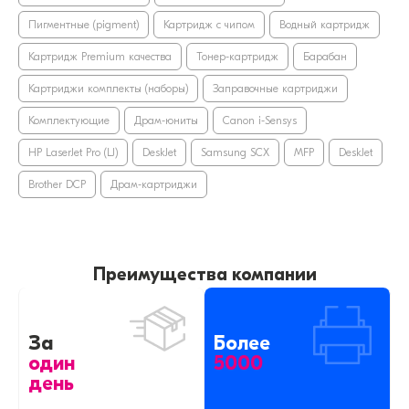
Пигментные (pigment)
Картридж с чипом
Водный картридж
Картридж Premium качества
Тонер-картридж
Барабан
Картриджи комплекты (наборы)
Заправочные картриджи
Комплектующие
Драм-юниты
Canon i-Sensys
HP LaserJet Pro (LJ)
DeskJet
Samsung SCX
MFP
DeskJet
Brother DCP
Драм-картриджи
Преимущества компании
За
Более
один
5000
день