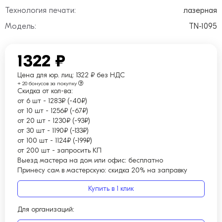
Технология печати:
лазерная
Модель:
TN-1095
1322 ₽
Цена для юр. лиц:
1322 ₽ без НДС
+ 20 бонусов за покупку
Скидка от кол-ва:
от 6 шт
-
1283₽ (-40₽)
от 10 шт
-
1256₽ (-67₽)
от 20 шт
-
1230₽ (-93₽)
от 30 шт
-
1190₽ (-133₽)
от 100 шт
-
1124₽ (-199₽)
от 200 шт
-
запросить КП
Выезд мастера на дом или офис:
бесплатно
Принесу сам в мастерскую:
скидка 20% на заправку
Купить в 1 клик
Для организаций: