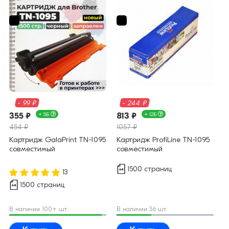
- 99 ₽
- 244 ₽
355 ₽
+ 5Б
813 ₽
+ 12Б
454 ₽
1057 ₽
Картридж GalaPrint TN-1095
Картридж ProfiLine TN-1095
совместимый
совместимый
1500 страниц
13
1500 страниц
В наличии 100+ шт.
В наличии 36 шт.