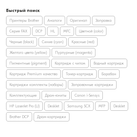
Быстрый поиск
Принтеры Brother
Аналоги
Оригинал
Заправка
Серия FAX
DCP
HL
MFC
Цветной (color)
Черные (black)
Синие (cyan)
Красные (red)
Желтого цвета (yellow)
Пурпурные (magenta)
Пигментные (pigment)
Картридж с чипом
Водный картридж
Картридж Premium качества
Тонер-картридж
Барабан
Картриджи комплекты (наборы)
Заправочные картриджи
Комплектующие
Драм-юниты
Canon i-Sensys
HP LaserJet Pro (LJ)
DeskJet
Samsung SCX
MFP
DeskJet
Brother DCP
Драм-картриджи