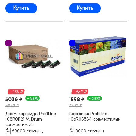
Купить
Купить
- 1,511 ₽
- 569 ₽
5036 ₽
+ 76Б
1898 ₽
+ 28Б
6547 ₽
2467 ₽
Драм-картридж ProfiLine
Картридж ProfiLine
108R01121 M Drum
106R03534 совместимый
совместимый
60000 страниц
8000 страниц