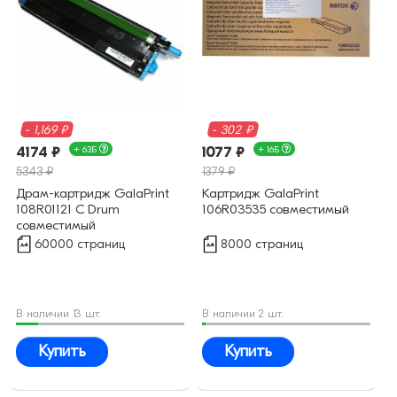
- 1,169 ₽
- 302 ₽
4174 ₽
+ 63Б
1077 ₽
+ 16Б
5343 ₽
1379 ₽
Драм-картридж GalaPrint
Картридж GalaPrint
108R01121 C Drum
106R03535 совместимый
совместимый
60000 страниц
8000 страниц
В наличии 13 шт.
В наличии 2 шт.
Купить
Купить