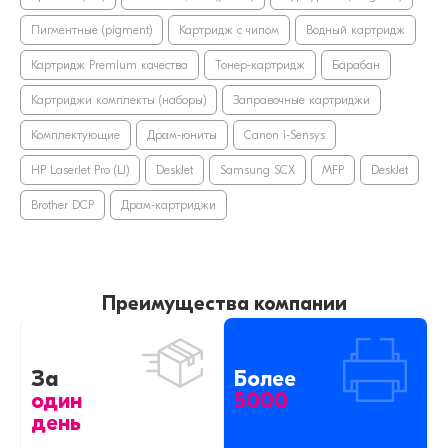
Пигментные (pigment)
Картридж с чипом
Водный картридж
Картридж Premium качества
Тонер-картридж
Барабан
Картриджи комплекты (наборы)
Заправочные картриджи
Комплектующие
Драм-юниты
Canon i-Sensys
HP LaserJet Pro (LJ)
DeskJet
Samsung SCX
MFP
DeskJet
Brother DCP
Драм-картриджи
Преимущества компании
За
Более
один
5000
день