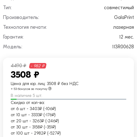
Тип:
совместимый
Производитель:
GalaPrint
Технология печати:
лазерная
Гарантия:
12 мес.
Модель:
113R00628
4490 ₽
- 982 ₽
3508 ₽
Цена для юр. лиц:
3508 ₽ без НДС
+ 53 бонусов за покупку
В наличие 5 шт.
Скидка от кол-ва:
от 6 шт
-
3403₽ (-106₽)
от 10 шт
-
3333₽ (-176₽)
от 20 шт
-
3263₽ (-246₽)
от 30 шт
-
3158₽ (-351₽)
от 100 шт
-
2982₽ (-527₽)