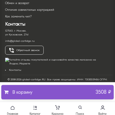
Обмен и возврат
Отличия совместимых картриджей
Как заменить чип?
Контакты
127543, г. Москва,
ул Кусковская, 27к1
info@global-cartidge.ru
Обратный звонок
Контакты
© 2008-2026 global-cartidge.RU. Все права защищены. ИНН: 731305139416 ОГРН:
322732500017266. Интернет-магазин продажи расходных материалов для оргтехники
(печатной офисной техники).
3508 ₽
Все имена и торговые марки являются собственностью их владельцев и
В корзину
используются только с целью описания продукта. Вся информация на сайте носит
справочный характер и ни при каких условиях не является публичной офертой,
определяемой положениями Статьи 437 Гражданского кодекса Российской
Федерации. Информация о товарах, их характеристиках и комплектации, а также
ценах, может как содержать ошибки, так и быть изменена производителем без
Главная
Каталог
Корзина
Поиск
Войти
предварительного уведомления.