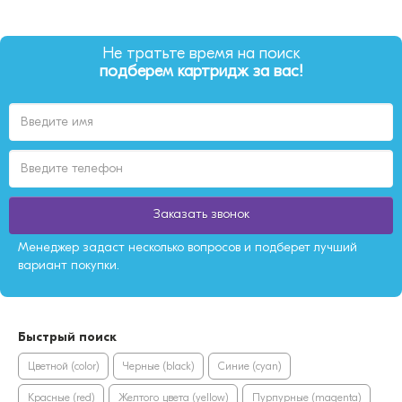
Не тратьте время на поиск
подберем картридж за вас!
Заказать звонок
Менеджер задаст несколько вопросов и подберет лучший
вариант покупки.
Быстрый поиск
Цветной (color)
Черные (black)
Синие (cyan)
Красные (red)
Желтого цвета (yellow)
Пурпурные (magenta)