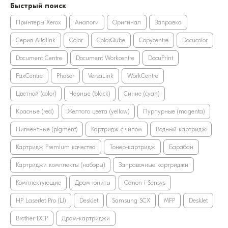
Быстрый поиск
Принтеры Xerox
Аналоги
Оригинал
Заправка
Серия Altalink
Color
ColorQube
Copycentre
Docucolor
Document Centre
Document Workcentre
DocuPrint
FaxCentre
Phaser
VersaLink
WorkCentre
Цветной (color)
Черные (black)
Синие (cyan)
Красные (red)
Желтого цвета (yellow)
Пурпурные (magenta)
Пигментные (pigment)
Картридж с чипом
Водный картридж
Картридж Premium качества
Тонер-картридж
Барабан
Картриджи комплекты (наборы)
Заправочные картриджи
Комплектующие
Драм-юниты
Canon i-Sensys
HP LaserJet Pro (LJ)
DeskJet
Samsung SCX
MFP
DeskJet
Brother DCP
Драм-картриджи