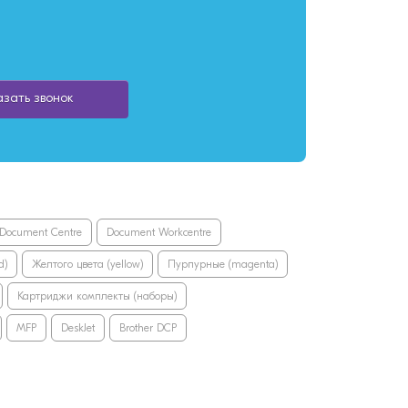
азать звонок
Document Centre
Document Workcentre
d)
Желтого цвета (yellow)
Пурпурные (magenta)
Картриджи комплекты (наборы)
MFP
DeskJet
Brother DCP