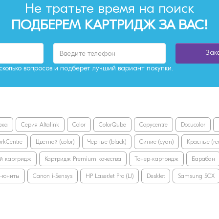
Не тратьте время на поиск
ПОДБЕРЕМ КАРТРИДЖ ЗА ВАС!
Зак
колько вопросов и подберет лучший вариант покупки.
вка
Серия Altalink
Color
ColorQube
Copycentre
Docucolor
rkCentre
Цветной (color)
Черные (black)
Синие (cyan)
Красные (re
й картридж
Картридж Premium качества
Тонер-картридж
Барабан
-юниты
Canon i-Sensys
HP LaserJet Pro (LJ)
DeskJet
Samsung SCX