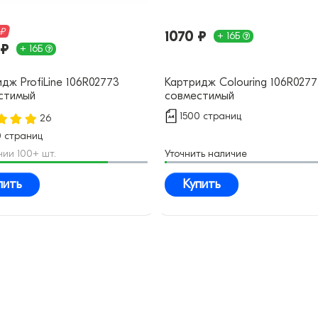
 ₽
1070 ₽
+ 16Б
 ₽
+ 16Б
дж ProfiLine 106R02773
Картридж Colouring 106R0277
стимый
совместимый
1500 страниц
26
0 страниц
чии 100+ шт.
Уточнить наличие
пить
Купить