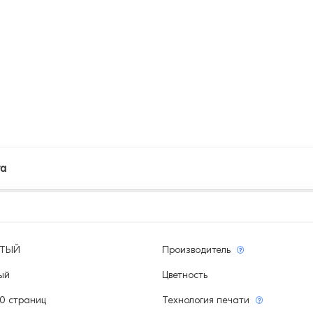
та
ЫТЫЙ
Производитель
ый
Цветность
00 страниц
Технология печати