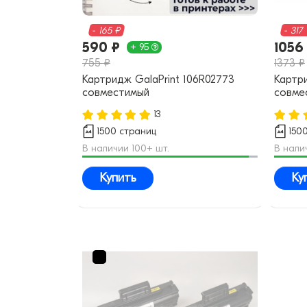
- 165 ₽
- 317
590 ₽
1056
+ 9Б
755 ₽
1373 ₽
Картридж GalaPrint 106R02773
Картри
совместимый
совме
13
1500 страниц
150
В наличии 100+ шт.
В нали
Купить
Ку