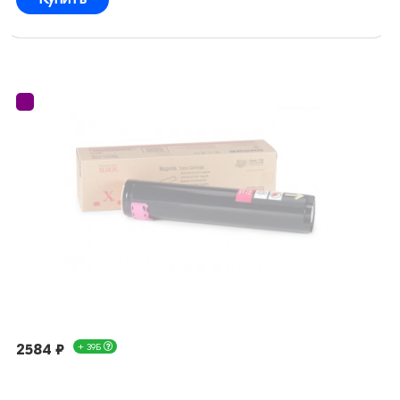
2584 ₽
+ 39Б