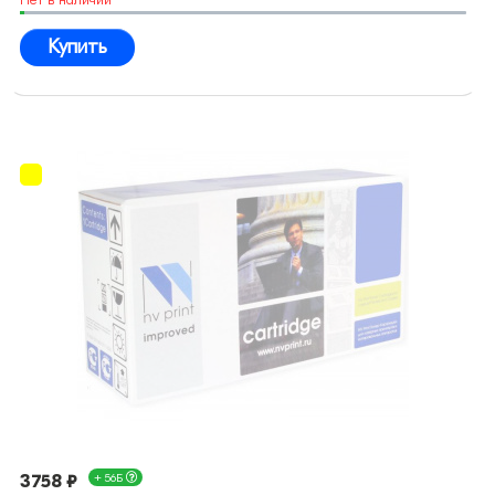
Купить
3758 ₽
+ 56Б