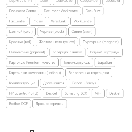
Серия Altalink
Color
ColorQube
Copycentre
Docucolor
Document Centre
Document Workcentre
DocuPrint
FaxCentre
Phaser
VersaLink
WorkCentre
Цветной (color)
Черные (black)
Синие (cyan)
Красные (red)
Желтого цвета (yellow)
Пурпурные (magenta)
Пигментные (pigment)
Картридж с чипом
Водный картридж
Картридж Premium качества
Тонер-картридж
Барабан
Картриджи комплекты (наборы)
Заправочные картриджи
Комплектующие
Драм-юниты
Canon i-Sensys
HP LaserJet Pro (LJ)
DeskJet
Samsung SCX
MFP
DeskJet
Brother DCP
Драм-картриджи