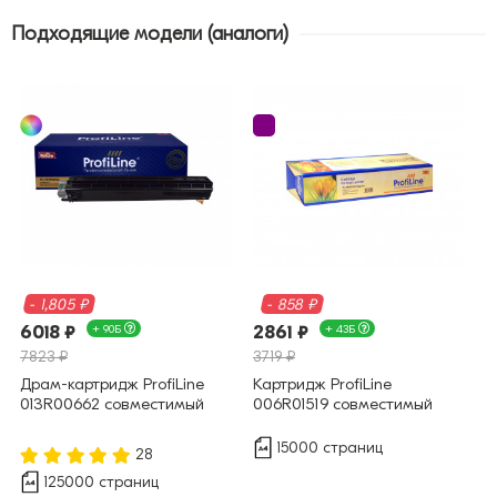
Подходящие модели (аналоги)
- 1,805 ₽
- 858 ₽
6018 ₽
+ 90Б
2861 ₽
+ 43Б
7823 ₽
3719 ₽
Драм-картридж ProfiLine
Картридж ProfiLine
013R00662 совместимый
006R01519 совместимый
15000 страниц
28
125000 страниц