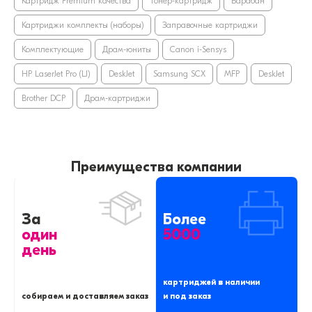
Картридж Premium качества
Тонер-картридж
Барабан
Картриджи комплекты (наборы)
Заправочные картриджи
Комплектующие
Драм-юниты
Canon i-Sensys
HP LaserJet Pro (LJ)
DeskJet
Samsung SCX
MFP
DeskJet
Brother DCP
Драм-картриджи
Преимущества компании
За
Более
один
5000
день
картриджей в наличии
собираем и доставляем заказ
и под заказ