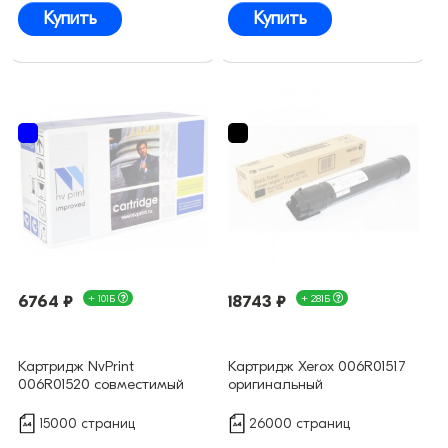
Купить
Купить
6764 ₽
+ 101Б
18743 ₽
+ 281Б
Картридж NvPrint
Картридж Xerox 006R01517
006R01520 совместимый
оригинальный
15000 страниц
26000 страниц