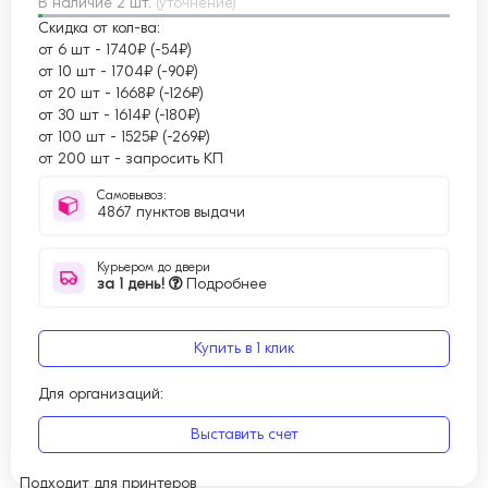
В наличие 2 шт.
(уточнение)
Скидка от кол-ва:
от 6 шт
-
1740₽ (-54₽)
от 10 шт
-
1704₽ (-90₽)
от 20 шт
-
1668₽ (-126₽)
от 30 шт
-
1614₽ (-180₽)
от 100 шт
-
1525₽ (-269₽)
от 200 шт
-
запросить КП
Самовывоз:
4867 пунктов выдачи
Курьером до двери
за 1 день!
Подробнее
Купить в 1 клик
Для организаций:
Выставить счет
Подходит для принтеров