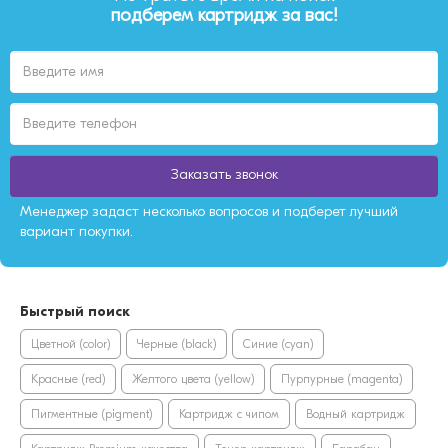
подберем картридж за вас!
Заказать звонок
Менеджер задаст несколько вопросов и подберет лучший
вариант покупки.
Быстрый поиск
Цветной (color)
Черные (black)
Синие (cyan)
Красные (red)
Желтого цвета (yellow)
Пурпурные (magenta)
Пигментные (pigment)
Картридж с чипом
Водный картридж