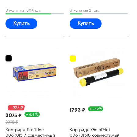
В наличии 100+ шт.
В наличии 21 шт.
Купить
Купить
- 923 ₽
1793 ₽
+ 27Б
3075 ₽
+ 46Б
3998 ₽
Картридж ProfiLine
Картридж GalaPrint
006R01517 совместимый
006R01518 совместимый