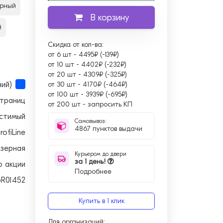
рный
В корзину
й
Скидка от кол-ва:
от 6 шт
-
4495₽ (-139₽)
от 10 шт
-
4402₽ (-232₽)
от 20 шт
-
4309₽ (-325₽)
ний)
от 30 шт
-
4170₽ (-464₽)
от 100 шт
-
3939₽ (-695₽)
страниц
от 200 шт
-
запросить КП
стимый
Самовывоз:
4867 пунктов выдачи
rofiLine
зерная
Курьером до двери
за 1 день!
о акции
Подробнее
6R01452
Купить в 1 клик
Для организаций: