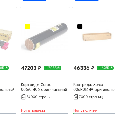
47203 ₽
46336 ₽
08Б
+ 708Б
+ 695Б
Картридж Xerox
Картридж Xerox
нальный
006r01406 оригинальный
006R01449 оригиналь
34000 страниц
7000 страниц
Нет в наличии
Нет в наличии