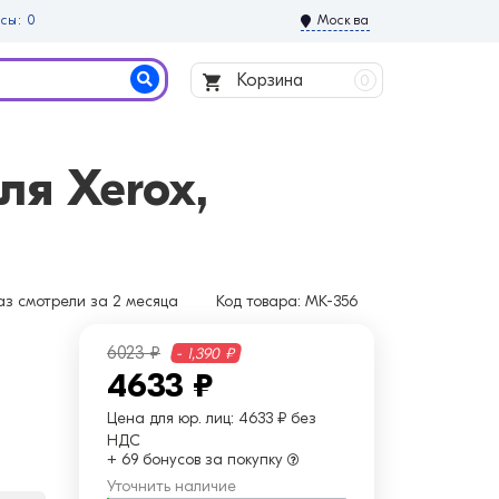
сы: 0
Москва
Корзина
0
я Xerox,
аз
смотрели за 2 месяца
Код товара:
MK-356
6023 ₽
- 1,390 ₽
4633 ₽
Цена для юр. лиц:
4633 ₽ без
НДС
+ 69 бонусов за покупку
Уточнить наличие