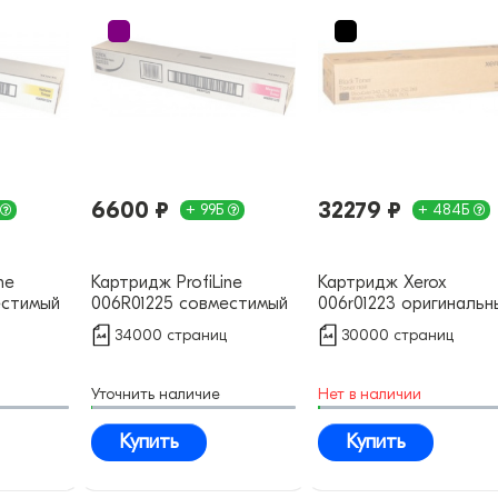
6600 ₽
32279 ₽
+ 99Б
+ 484Б
ne
Картридж ProfiLine
Картридж Xerox
естимый
006R01225 совместимый
006r01223 оригинальн
34000 страниц
30000 страниц
Уточнить наличие
Нет в наличии
Купить
Купить