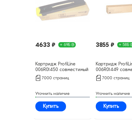
4633 ₽
3855 ₽
+ 69Б
+ 58Б
Картридж ProfiLine
Картридж ProfiLi
006R01450 совместимый
006R01449 совм
7000 страниц
7000 страниц
Уточнить наличие
Уточнить наличие
Купить
Купить