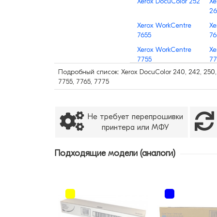
Xerox DocuColor 252
Xe
2
Xerox WorkCentre
Xe
7655
76
Xerox WorkCentre
Xe
7755
77
Подробный список: Xerox DocuColor 240, 242, 250, 
7755, 7765, 7775
Не требует перепрошивки
принтера или МФУ
Подходящие модели (аналоги)