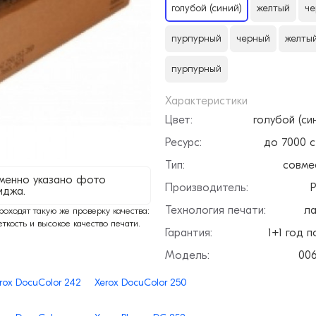
голубой (синий)
желтый
че
пурпурный
черный
желты
пурпурный
Характеристики
Цвет:
голубой (си
Ресурс:
до 7000 
Тип:
совме
менно указано фото
Производитель:
P
иджа.
Технология печати:
ла
ходят такую же проверку качества:
еткость и высокое качество печати.
Гарантия:
1+1 год п
Модель:
00
rox DocuColor 242
Xerox DocuColor 250