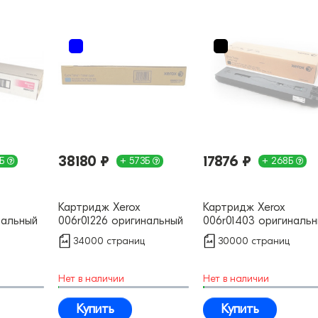
38180 ₽
17876 ₽
3Б
+ 573Б
+ 268Б
Картридж Xerox
Картридж Xerox
нальный
006r01226 оригинальный
006r01403 оригиналь
34000 страниц
30000 страниц
Нет в наличии
Нет в наличии
Купить
Купить