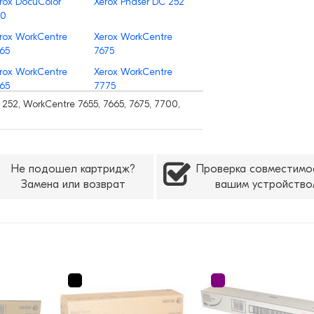
rox DocuColor
Xerox Phaser DC 252
60
rox WorkCentre
Xerox WorkCentre
65
7675
rox WorkCentre
Xerox WorkCentre
65
7775
252, WorkCentre 7655, 7665, 7675, 7700,
Не подошел картридж?
Проверка совместимо
Замена или возврат
вашим устройство