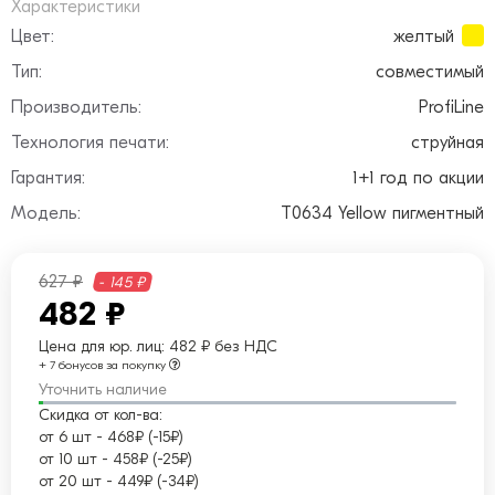
Характеристики
Цвет:
желтый
Тип:
совместимый
Производитель:
ProfiLine
Технология печати:
струйная
Гарантия:
1+1 год по акции
Модель:
T0634 Yellow пигментный
627 ₽
- 145 ₽
482 ₽
Цена для юр. лиц:
482 ₽ без НДС
+ 7 бонусов за покупку
Уточнить наличие
Скидка от кол-ва:
от 6 шт
-
468₽ (-15₽)
от 10 шт
-
458₽ (-25₽)
от 20 шт
-
449₽ (-34₽)