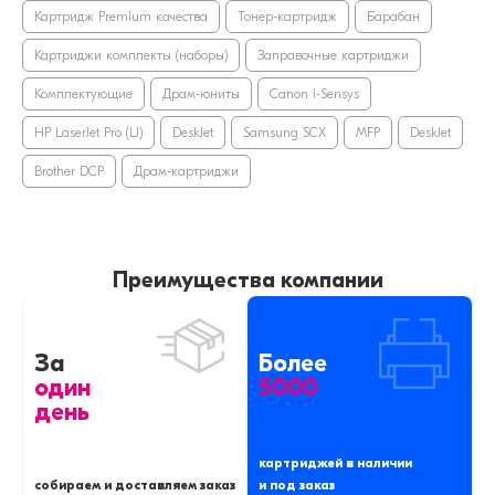
Картридж Premium качества
Тонер-картридж
Барабан
Картриджи комплекты (наборы)
Заправочные картриджи
Комплектующие
Драм-юниты
Canon i-Sensys
HP LaserJet Pro (LJ)
DeskJet
Samsung SCX
MFP
DeskJet
Brother DCP
Драм-картриджи
Преимущества компании
За
Более
один
5000
день
картриджей в наличии
собираем и доставляем заказ
и под заказ