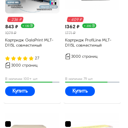
- 236 ₽
- 409 ₽
843 ₽
+ 13Б
1362 ₽
+ 20Б
1079 ₽
1771 ₽
Картридж GalaPrint MLT-
Картридж ProfiLine MLT-
D115L совместимый
D115L совместимый
3000 страниц
27
3000 страниц
В наличии 100+ шт.
В наличии 79 шт.
Купить
Купить