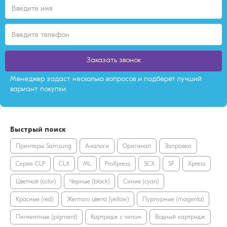
Заказать звонок
Менеджер задаст несколько вопросов и подберет лучший
вариант покупки.
Быстрый поиск
Принтеры Samsung
Аналоги
Оригинал
Заправка
Серия CLP
CLX
ML
ProXpress
SCX
SF
Xpress
Цветной (color)
Черные (black)
Синие (cyan)
Красные (red)
Желтого цвета (yellow)
Пурпурные (magenta)
Пигментные (pigment)
Картридж с чипом
Водный картридж