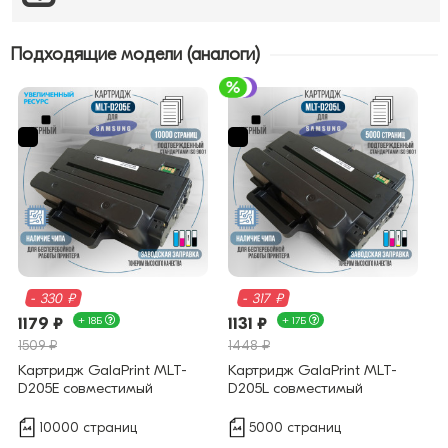
Подходящие модели (аналоги)
- 330 ₽
- 317 ₽
1179 ₽
+ 18Б
1131 ₽
+ 17Б
1509 ₽
1448 ₽
Картридж GalaPrint MLT-
Картридж GalaPrint MLT-
D205E совместимый
D205L совместимый
10000 страниц
5000 страниц