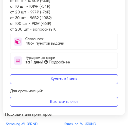
от 6 шт
-
1040₽ (-33₽)
от 10 шт
-
1019₽ (-54₽)
от 20 шт
-
997₽ (-76₽)
от 30 шт
-
965₽ (-108₽)
от 100 шт
-
912₽ (-161₽)
от 200 шт
-
запросить КП
Самовывоз:
4867 пунктов выдачи
Курьером до двери
за 1 день!
Подробнее
Купить в 1 клик
Для организаций:
Выставить счет
Подходит для принтеров
Samsung ML 3312ND
Samsung ML 3710ND