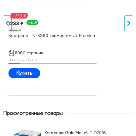
- 370 ₽
200
233 ₽
+ Б
03 ₽
артридж TN-3380 совместимый, Premium
Тоне
8000 страниц
4
наличии 13 шт.
Нет в
Купить
К
Просмотренные товары
Картридж GalaPrint MLT-D205S