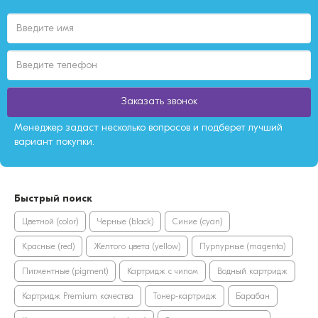
Заказать звонок
Менеджер задаст несколько вопросов и подберет лучший
вариант покупки.
Быстрый поиск
Цветной (color)
Черные (black)
Синие (cyan)
Красные (red)
Желтого цвета (yellow)
Пурпурные (magenta)
Пигментные (pigment)
Картридж с чипом
Водный картридж
Картридж Premium качества
Тонер-картридж
Барабан