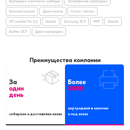
Картриджи комплекты (наборы)
Заправочные картриджи
Комплектующие
Драм-юниты
Canon i-Sensys
HP LaserJet Pro (LJ)
DeskJet
Samsung SCX
MFP
DeskJet
Brother DCP
Драм-картриджи
Преимущества компании
За
Более
один
5000
день
картриджей в наличии
собираем и доставляем заказ
и под заказ