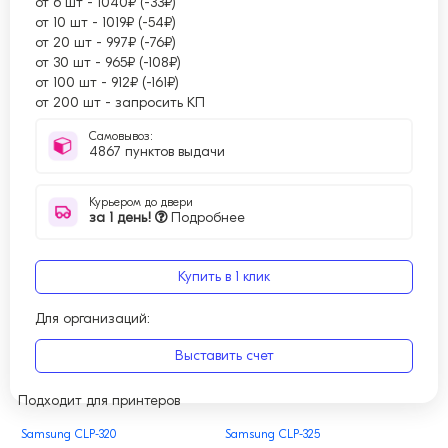
от 6 шт
-
1040₽ (-33₽)
от 10 шт
-
1019₽ (-54₽)
от 20 шт
-
997₽ (-76₽)
от 30 шт
-
965₽ (-108₽)
от 100 шт
-
912₽ (-161₽)
от 200 шт
-
запросить КП
Самовывоз:
4867 пунктов выдачи
Курьером до двери
за 1 день!
Подробнее
Купить в 1 клик
Для организаций:
Выставить счет
Подходит для принтеров
Samsung CLP-320
Samsung CLP-325