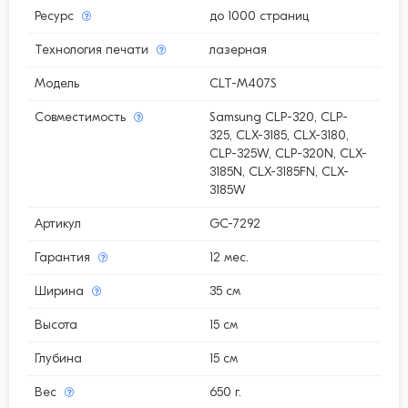
Ресурс
до 1000 страниц
Технология печати
лазерная
Модель
CLT-M407S
Совместимость
Samsung CLP-320, CLP-
325, CLX-3185, CLX-3180,
CLP-325W, CLP-320N, CLX-
3185N, CLX-3185FN, CLX-
3185W
Артикул
GC-7292
Гарантия
12 мес.
Ширина
35 см
Высота
15 см
Глубина
15 см
Вес
650 г.