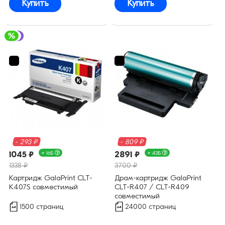
Купить
Купить
- 293 ₽
- 809 ₽
1045 ₽
+ 16Б
2891 ₽
+ 43Б
1338 ₽
3700 ₽
Картридж GalaPrint CLT-
Драм-картридж GalaPrint
K407S совместимый
CLT-R407 / CLT-R409
совместимый
1500 страниц
24000 страниц