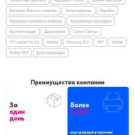
Картридж Premium качества
Тонер-картридж
Барабан
Картриджи комплекты (наборы)
Заправочные картриджи
Комплектующие
Драм-юниты
Canon i-Sensys
HP LaserJet Pro (LJ)
DeskJet
Samsung SCX
MFP
DeskJet
Brother DCP
Драм-картриджи
Преимущества компании
За
Более
один
5000
день
картриджей в наличии