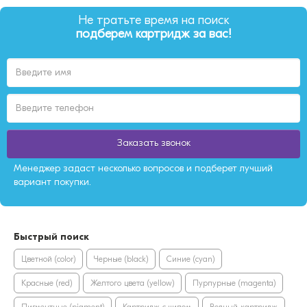
Не тратьте время на поиск
подберем картридж за вас!
Заказать звонок
Менеджер задаст несколько вопросов и подберет лучший
вариант покупки.
Быстрый поиск
Цветной (color)
Черные (black)
Синие (cyan)
Красные (red)
Желтого цвета (yellow)
Пурпурные (magenta)
Пигментные (pigment)
Картридж с чипом
Водный картридж